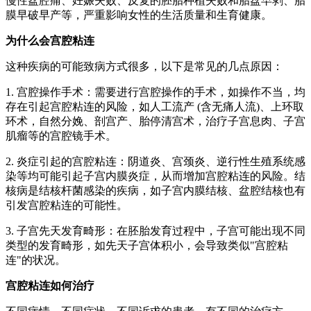
慢性盆腔痛、妊娠失败、反复的胚胎种植失败和胎盘早剥、胎
膜早破早产等，严重影响女性的生活质量和生育健康。
为什么会宫腔粘连
这种疾病的可能致病方式很多，以下是常见的几点原因：
1. 宫腔操作手术：需要进行宫腔操作的手术，如操作不当，均
存在引起宫腔粘连的风险，如人工流产 (含无痛人流)、上环取
环术，自然分娩、剖宫产、胎停清宫术，治疗子宫息肉、子宫
肌瘤等的宫腔镜手术。
2. 炎症引起的宫腔粘连：阴道炎、宫颈炎、逆行性生殖系统感
染等均可能引起子宫内膜炎症，从而增加宫腔粘连的风险。结
核病是结核杆菌感染的疾病，如子宫内膜结核、盆腔结核也有
引发宫腔粘连的可能性。
3. 子宫先天发育畸形：在胚胎发育过程中，子宫可能出现不同
类型的发育畸形，如先天子宫体积小，会导致类似"宫腔粘
连"的状况。
宫腔粘连如何治疗