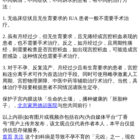
不同病情，不同症状，不同诉求的患者，有不同的治疗方
法：
1. 无临床症状且无生育要求的 IUA 患者一般不需要手术治
疗。
2. 虽有月经过少，但无生育要求，且无痛经或宫腔积血表现的
患者，也不需要手术治疗。反之，如月经过少，且周期性痛
经，则需要检查是否宫腔积血，如出现宫腔积血，可能造成宫
腔感染，这种情况也需要手术治疗。
3. 对于不孕、反复流产、月经过少且有生育要求的患者，宫腔
粘连分离手术可作为首选治疗手段。同时可使用雌孕激素人工
周期、宫腔物理屏障、中医中药等辅助治疗术治疗。当然，具
体治疗手段要根据患者不同情况请医生定夺。
保护子宫内膜这块「生命的土壤」，播种健康的「胚胎种
子」，
北京家恩德运医院
与您共同前行！
以上内容(如有图片或视频亦包括在内)为自媒体平台“丁香
号”用户上传并发布，该文观点仅代表作者本人，本平台仅提
供信息存储服务。
首页
关注
这个妇科病是导致不孕不育的「元凶」之一，现在