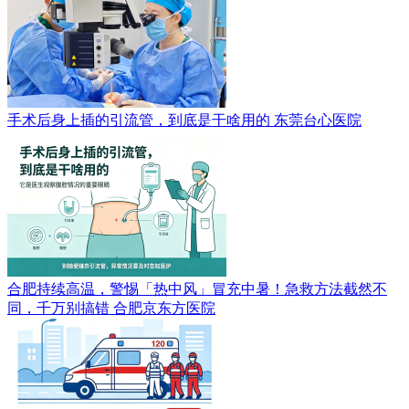
手术后身上插的引流管，到底是干啥用的
东莞台心医院
合肥持续高温，警惕「热中风」冒充中暑！急救方法截然不
同，千万别搞错
合肥京东方医院