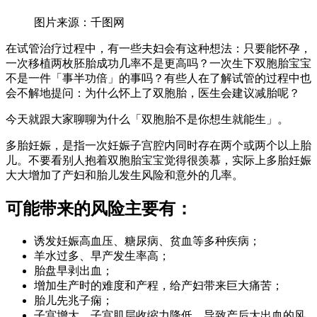
图片来源：千图网
在试管治疗过程中，有一些夫妇会有这种想法：只要能怀孕，
一次移植两枚胚胎成功几率不是更高吗？一次生下双胞胎宝宝
不是一件「事半功倍」的事吗？有些人在了解试管的过程中也
会不解地提问：为什么怀上了双胞胎，医生会建议减胎呢？
今天就跟大家聊聊为什么「双胞胎不是你想生就能生」。
多胎妊娠，是指一次妊娠子宫腔内同时存在两个或两个以上胎
儿。不要看别人抱着双胞胎宝宝觉得很羡慕，实际上多胎妊娠
大大增加了产妇和胎儿发生风险和意外的几率。
可能带来的风险主要有：
诱发妊娠高血压、糖尿病、贫血等多种疾病；
羊水过多、早产发生率高；
胎盘早剥出血；
增加生产时的难度和产程，给产妇带来巨大痛苦；
胎儿先兆子痫；
子宫增大，子宫肌层收缩力降低，导致产后大出血的风