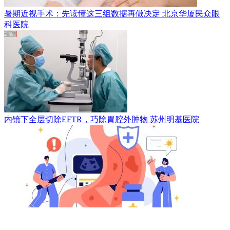
暑期近视手术：先读懂这三组数据再做决定
北京华厦民众眼
科医院
内镜下全层切除EFTR，巧除胃腔外肿物
苏州明基医院