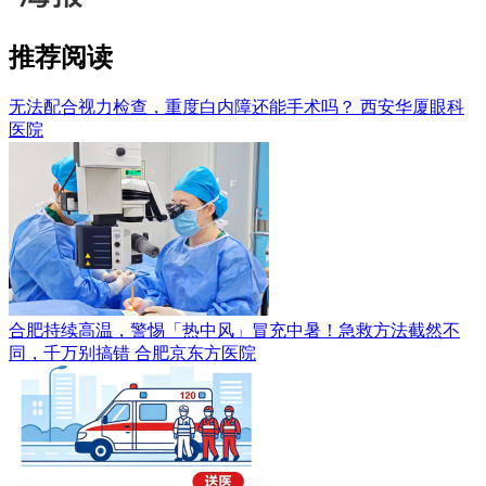
推荐阅读
无法配合视力检查，重度白内障还能手术吗？
西安华厦眼科
医院
合肥持续高温，警惕「热中风」冒充中暑！急救方法截然不
同，千万别搞错
合肥京东方医院