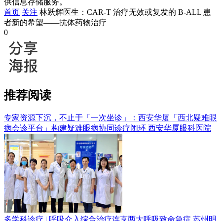
供信息存储服务。
首页
关注
林跃辉医生：CAR-T 治疗无效或复发的 B-ALL 患
者新的希望——抗体药物治疗
0
推荐阅读
专家资源下沉，不止于「一次坐诊」：西安华厦「西北疑难眼
病会诊平台」构建疑难眼病协同诊疗闭环
西安华厦眼科医院
多学科诊疗 | 呼吸介入综合治疗连克两大呼吸致命急症
苏州明