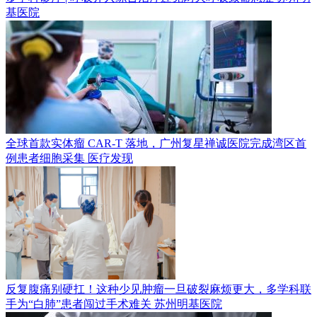
基医院
全球首款实体瘤 CAR-T 落地，广州复星禅诚医院完成湾区首
例患者细胞采集
医疗发现
反复腹痛别硬扛！这种少见肿瘤一旦破裂麻烦更大，多学科联
手为“白肺”患者闯过手术难关
苏州明基医院