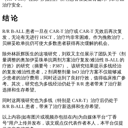
治疗安全。
结 论
R/R B-ALL 患者一旦在 CAR-T 治疗或 CAR-T 无效后再次复
发，无论有无进行 HSCT，治疗均非常困难。作为挽救治疗，
贝林妥欧单抗仍可使大多数患者获得再次缓解的机会。
除外林跃辉医生的这项研究，刘双又主任展示了团队关于《剂
量调整的奥加伊妥珠单抗两剂方案治疗复发/难治性 B-ALL 的
疗效》的研究（摘要号：P387）。该研究结果提示多线经治
的复发/难治性患者，2 剂调整剂量 InO 治疗方案不仅能够减
少患者的治疗费用，同时还达到了良好疗效，值得临床推广参
考。其次，研究也为多线经治仍处于 R/R 患者带来了治疗新
选择和生存希望。
同时这两项研究也为多线（特别是 CAR-T）治疗后仍处于
R/R B-ALL 患者，带来了治疗新选择和生存希望。
以上内容(如有图片或视频亦包括在内)为自媒体平台“丁香
号”用户上传并发布，该文观点仅代表作者本人，本平台仅提