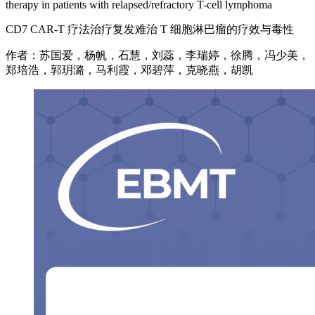
therapy in patients with relapsed/refractory T-cell lymphoma
CD7 CAR-T 疗法治疗复发难治 T 细胞淋巴瘤的疗效与毒性
作者：苏国爱，杨帆，石慧，刘蕊，李瑞婷，徐腾，冯少美，
郑培浩，郭玥潞，马利霞，邓碧萍，克晓燕，胡凯