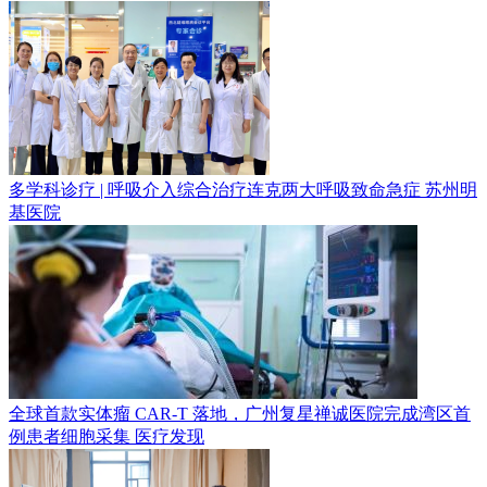
多学科诊疗 | 呼吸介入综合治疗连克两大呼吸致命急症
苏州明
基医院
全球首款实体瘤 CAR-T 落地，广州复星禅诚医院完成湾区首
例患者细胞采集
医疗发现