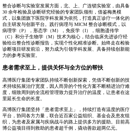
整合诊断与实验室发展方面，北、上、广连锁实验室，由具备
30 余年检验及诊断研究经验的专家团队领衔，借鉴梅奥模
式，以集团旗下医院学科发展为依托，打造真正诊疗一体化的
自主研发与创新平台。践行病理与 MICM 整合诊断模式，以
病理学（P），形态学（M），免疫学（I），细胞遗传学
（C）和分子生物学（M）技术为核心，结合临床先进诊疗经
验给出整合性诊断报告，实现个性化精准诊断。始终走在检验
诊断项目研发前沿，努力成为引领学科发展、具备持续创新能
力的参考实验室。
患者需求至上，提供关怀与全方位的帮扶
高博医疗集团专家团队持续不断创新探索，凭借不断创新的技
术持续拓展治疗宽度，因人而异的个性化方案不断精进治疗难
度，细致周到的全流程管理致力提升治疗的温度，让患者在这
里延长生命的长度。
高博医疗集团坚持「患者需求至上」，持续打造有温度的医疗
平台，协同各方力量，联合近百家公益组织、基金会及患友组
织，为患者及家属与疾病战斗的路上提供多方的援助。目前高
博公益项目得到救助的患者超千例，撬动善款超两亿元。