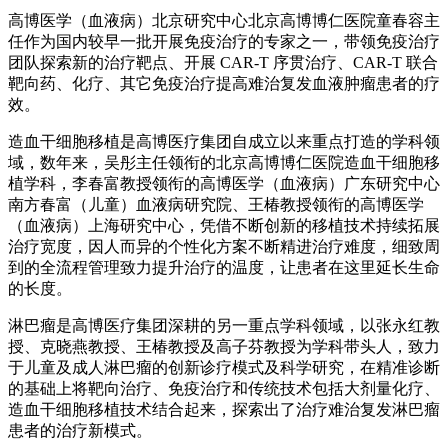
高博医学（血液病）北京研究中心北京高博博仁医院童春容主
任作为国内较早一批开展免疫治疗的专家之一，带领免疫治疗
团队探索新的治疗靶点、开展 CAR-T 序贯治疗、CAR-T 联合
靶向药、化疗、其它免疫治疗提高难治复发血液肿瘤患者的疗
效。
造血干细胞移植是高博医疗集团自成立以来重点打造的学科领
域，数年来，吴彤主任领衔的北京高博博仁医院造血干细胞移
植学科，李春富教授领衔的高博医学（血液病）广东研究中心
南方春富（儿童）血液病研究院、王椿教授领衔的高博医学
（血液病）上海研究中心，凭借不断创新的移植技术持续拓展
治疗宽度，因人而异的个性化方案不断精进治疗难度，细致周
到的全流程管理致力提升治疗的温度，让患者在这里延长生命
的长度。
淋巴瘤是高博医疗集团深耕的另一重点学科领域，以张永红教
授、克晓燕教授、王椿教授及高子芬教授为学科带头人，致力
于儿童及成人淋巴瘤的创新诊疗模式及科学研究，在精准诊断
的基础上将靶向治疗、免疫治疗和传统技术包括大剂量化疗、
造血干细胞移植技术结合起来，探索出了治疗难治复发淋巴瘤
患者的治疗新模式。