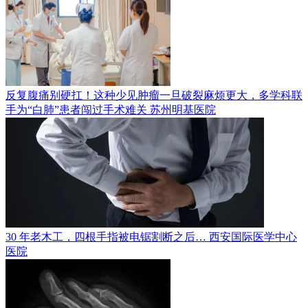
反复腹痛别硬扛！这种少见肿瘤一旦破裂麻烦更大，多学科联
手为“白肺”患者闯过手术难关
苏州明基医院
30 年老木工，四根手指被电锯割断之后…
西安国际医学中心
医院