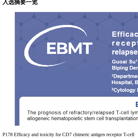
入选摘要一览
P178 Efficacy and toxicity for CD7 chimeric antigen receptor T-cell