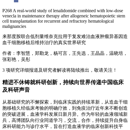
P268 A real-world study of lenalidomide combined with low-dose
venecla in maintenance therapy after allogeneic hematopoietic stem
cell transplantation for recurrent and refractory hematological
malignancies
来那度胺联合低剂量维奈克拉用于复发难治血液肿瘤异基因造
血干细胞移植后维持治疗的真实世界研究
作者：李智慧，郑勤龙，杨可言，王先选，王晶晶，温晓培，
张彩艳，吴彤
3 项研究详细报道及研究者解读将陆续推出，敬请关注！
精进不休铸就科研创新，持续向世界传递中国临床
及科研声音
从基础研究的不懈探索，到临床实践的持续革新，从造血干细
胞移植久经临床考验的明确疗效，到免疫治疗近年来不断创造
的突破进展，血液学科发展日新月异。作为年轻的血液领域新
兵，高博团队向行业同道学习，交流，合作，持续提升自身临
床科研能力与诊疗水平，旨在打造血液学的临床创新科技平