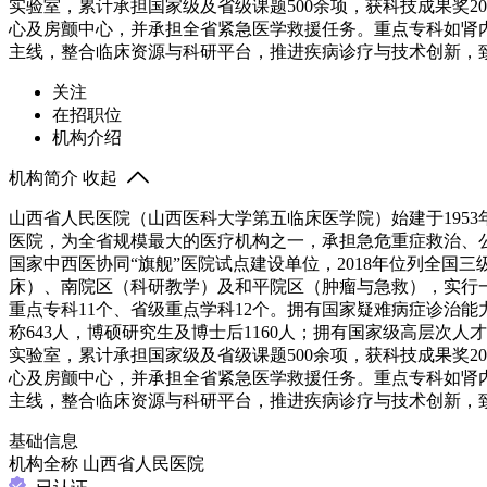
实验室，累计承担国家级及省级课题500余项，获科技成果奖2
心及房颤中心，并承担全省紧急医学救援任务。重点专科如肾内科
主线，整合临床资源与科研平台，推进疾病诊疗与技术创新，
关注
在招职位
机构介绍
机构简介
收起
山西省人民医院（山西医科大学第五临床医学院）始建于195
医院，为全省规模最大的医疗机构之一，承担急危重症救治、
国家中西医协同“旗舰”医院试点建设单位，2018年位列全国三
床）、南院区（科研教学）及和平院区（肿瘤与急救），实行一体
重点专科11个、省级重点学科12个。拥有国家疑难病症诊治能
称643人，博硕研究生及博士后1160人；拥有国家级高层次人
实验室，累计承担国家级及省级课题500余项，获科技成果奖2
心及房颤中心，并承担全省紧急医学救援任务。重点专科如肾内科
主线，整合临床资源与科研平台，推进疾病诊疗与技术创新，
基础信息
机构全称
山西省人民医院