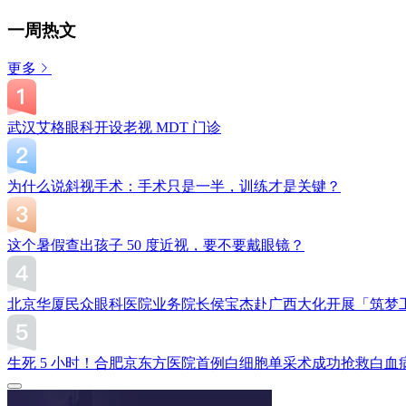
一周热文
更多
武汉艾格眼科开设老视 MDT 门诊
为什么说斜视手术：手术只是一半，训练才是关键？
这个暑假查出孩子 50 度近视，要不要戴眼镜？
北京华厦民众眼科医院业务院长侯宝杰赴广西大化开展「筑梦
生死 5 小时！合肥京东方医院首例白细胞单采术成功抢救白血