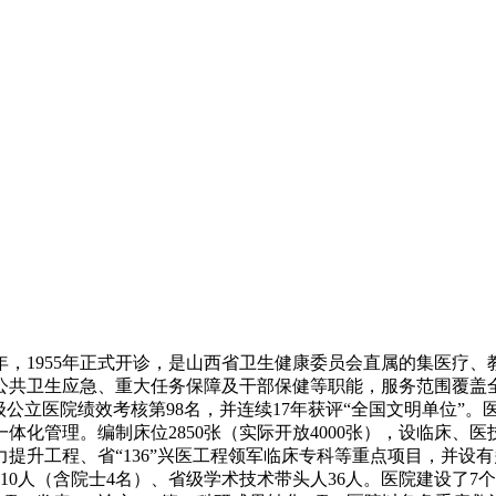
3年，1955年正式开诊，是山西省卫生健康委员会直属的集医疗
公共卫生应急、重大任务保障及干部保健等职能，服务范围覆盖
级公立医院绩效考核第98名，并连续17年获评“全国文明单位”。
化管理。编制床位2850张（实际开放4000张），设临床、医
力提升工程、省“136”兴医工程领军临床专科等重点项目，并设有
才10人（含院士4名）、省级学术技术带头人36人。医院建设了