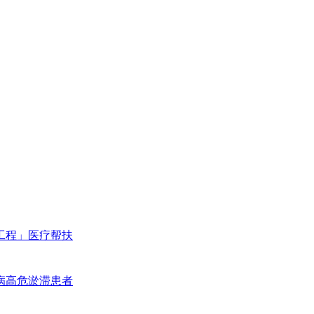
工程」医疗帮扶
病高危淤滞患者