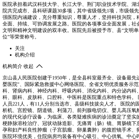
医院承担着武汉科技大学、长江大学、荆门职业技术学院、湖
院共完成市、县科研课题30多项，其中省级领先1项，市级领
强医院内涵建设，充分尊重知识，尊重人才，坚持科技兴院，
全面、持续、可协调发展之路。医院的各项事业全面发展，社
文明和精神文明建设的双丰收。医院先后被授予市、县“文明单位
位”等荣誉称号。
关注
机构介绍
机构简介
收起
京山县人民医院创建于1950年，是全县科室最齐全、设备最
婴医院"、国际紧急救援中心网络医院、全省文明优质服务示范医
科、肾病内科、神经内科、呼吸内科、消化内科、内分泌内科
科、眼科、皮肤科、口腔科、中医科是医院重点和特色学科。 
人员221人，有11人分别当选市、县级科技拔尖人才。 医院
析机、宫腔镜、阴道镜、利蒲刀、前列腺电切仪、婴儿高压氧
的现代化诊疗设备，为临床、各类疑难疾病的诊治奠定了坚实
梗静脉溶栓治疗、冠状动脉造影、无痛胃（肠）镜、胃肠镜下
孕和妇产科良性肿瘤（子宫肌瘤、卵巢囊肿）的腹腔镜手术、
医院环境优美，住院病房均装备有中心吸引、中心供氧、中心