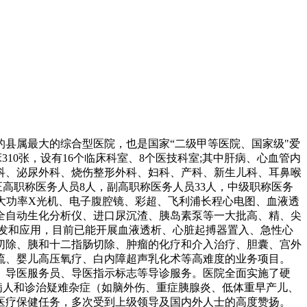
的县属最大的综合型医院，也是国家“二级甲等医院、国家级"爱
10张，设有16个临床科室、8个医技科室;其中肝病、心血管内
科、泌尿外科、烧伤整形外科、妇科、产科、新生儿科、耳鼻喉
高职称医务人员8人，副高职称医务人员33人，中级职称医务
T、大功率X光机、电子腹腔镜、彩超、飞利浦长程心电图、血液透
全自动生化分析仪、进口尿沉渣、胰岛素泵等一大批高、精、尖
发和应用，目前已能开展血液透析、心脏起搏器置入、急性心
切除、胰和十二指肠切除、肿瘤的化疗和介入治疗、胆囊、宫外
流、婴儿高压氧疗、白内障超声乳化术等高难度的业务项目。
、导医服务员、导医指示标志等导诊服务。医院全面实施了硬
病人和诊治疑难杂症（如脑外伤、重症胰腺炎、低体重早产儿、
医疗保健任务，多次受到上级领导及国内外人士的高度赞扬。