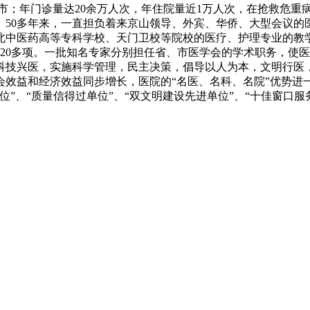
市；年门诊量达20余万人次，年住院量近1万人次，在抢救危重
。50多年来，一直担负着来京山领导、外宾、华侨、大型会议的
北中医药高等专科学校、天门卫校等院校的医疗、护理专业的教学
先20多项。一批知名专家分别担任省、市医学会的学术职务，使
科技兴医，实施科学管理，民主决策，倡导以人为本，文明行医
会效益和经济效益同步增长，医院的“名医、名科、名院”优势进
”、“质量信得过单位”、“双文明建设先进单位”、“十佳窗口服