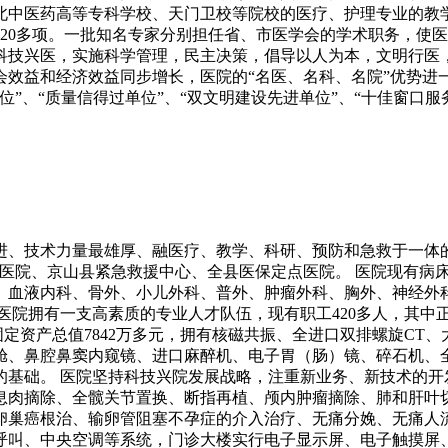
北中医药高等专科学校、天门卫校等院校的医疗、护理专业的教学
先20多项。一批知名专家分别担任省、市医学会的学术职务，使
科技兴医，实施科学管理，民主决策，倡导以人为本，文明行医
会效益和经济效益同步增长，医院的“名医、名科、名院”优势进
”、“质量信得过单位”、“双文明建设先进单位”、“十佳窗口服
先进、技术力量最雄厚、融医疗、教学、科研、预防和急救于一体
院、京山县紧急救援中心、全县医保定点医院。 医院现有病床3
、血液内科、骨外、小儿外科、普外、肿瘤外科、胸外、神经外
医院拥有一支高素质的专业人才队伍，现有职工420多人，其中正
的固定资产总值7842万多元，拥有核磁共振、全进口双排螺旋C
舱、鼻腔鼻窦内窥镜、进口麻醉机、电子胃（肠）镜、碎石机、
的基础。 医院坚持科技兴院发展战略，注重新业务、新技术的开
息肉摘除、全髋关节置换、断指再植、颅内肿瘤摘除、肺和肝叶
卵巢癌根治、输卵管阻塞不孕症的介入治疗、无痛分娩、无痛人
呼叫、中央空调等系统，门诊大楼实行电子显示屏、电子触摸屏