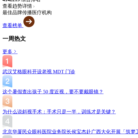
查看趋势详情
最佳品牌传播医疗机构
查看榜单
一周热文
更多
武汉艾格眼科开设老视 MDT 门诊
这个暑假查出孩子 50 度近视，要不要戴眼镜？
为什么说斜视手术：手术只是一半，训练才是关键？
北京华厦民众眼科医院业务院长侯宝杰赴广西大化开展「筑梦