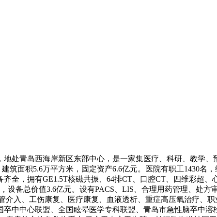
上，地处青岛西海岸新区东部中心，是一家集医疗、科研、教学
筑面积5.6万平方米，固定资产6.6亿元。医院有职工1430名，编
备齐全，拥有GE1.5T核磁共振、64排CT、口腔CT、四维彩
，设备总价值3.6亿元。设有PACS、LIS、合理用药管理、
血管介入、工伤康复、医疗康复、血液透析、重症高压氧治疗、职
国卒中中心联盟、全国眩晕医学专科联盟、青岛市急性脑卒中溶