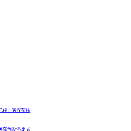
工程」医疗帮扶
病高危淤滞患者