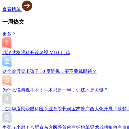
查看榜单
一周热文
更多
武汉艾格眼科开设老视 MDT 门诊
这个暑假查出孩子 50 度近视，要不要戴眼镜？
为什么说斜视手术：手术只是一半，训练才是关键？
北京华厦民众眼科医院业务院长侯宝杰赴广西大化开展「筑梦
生死 5 小时！合肥京东方医院首例白细胞单采术成功抢救白血