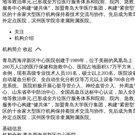
地等救治单元,已形成全方位医疗服务体系和院前、院内、急救
服务中心构建“健共体”，加盟青岛大学医疗集团，构建“紧密
区的十余家大型医疗机构保持着技术交流与协作。先后成为青
外定点医院，滨州医学院非隶属附属医院。
关注
机构介绍
机构简介
收起
青岛西海岸新区中心医院创建于1989年，位于美丽的凤凰岛
200万人口的医疗保健和急救中心。医院占地面积3.7万平方米，建
余例，现有高级专业技术人员101名，硕士以上203名。医院设
自动凝血分析仪、全自动生化分析仪等万元以上设备700余台件
息系统。 医院积极开展心脏导管介入、神经血管介入、外周
心、山东省卒中防治中心、全国高血压达标中心认证，加入全
地等救治单元,已形成全方位医疗服务体系和院前、院内、急救
服务中心构建“健共体”，加盟青岛大学医疗集团，构建“紧密
区的十余家大型医疗机构保持着技术交流与协作。先后成为青
外定点医院，滨州医学院非隶属附属医院。
基础信息
机构全称
青岛西海岸新区中心医院