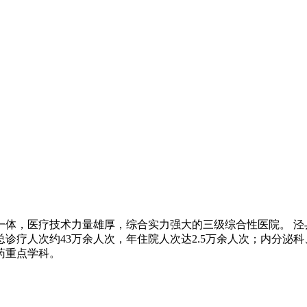
体，医疗技术力量雄厚，综合实力强大的三级综合性医院。 泾县医
诊总诊疗人次约43万余人次，年住院人次达2.5万余人次；内分
药重点学科。