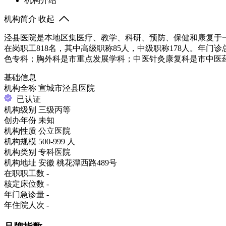
机构介绍
机构简介
收起
泾县医院是本地区集医疗、教学、科研、预防、保健和康复于一
在岗职工818名，其中高级职称85人，中级职称178人。年门
色专科；胸外科是市重点发展学科；中医针灸康复科是市中医
基础信息
机构全称
宣城市泾县医院
已认证
机构级别
三级丙等
创办年份
未知
机构性质
公立医院
机构规模
500-999 人
机构类别
专科医院
机构地址
安徽 桃花潭西路489号
在职职工数
-
核定床位数
-
年门急诊量
-
年住院人次
-