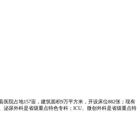
院占地157亩，建筑面积9万平方米，开设床位882张；现有
泌科、泌尿外科是省级重点特色专科；ICU、微创外科是省级重点特