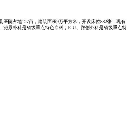
院占地157亩，建筑面积9万平方米，开设床位882张；现有
泌科、泌尿外科是省级重点特色专科；ICU、微创外科是省级重点特