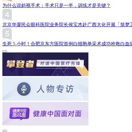
为什么说斜视手术：手术只是一半，训练才是关键？
北京华厦民众眼科医院业务院长侯宝杰赴广西大化开展「筑梦
生死 5 小时！合肥京东方医院首例白细胞单采术成功抢救白血