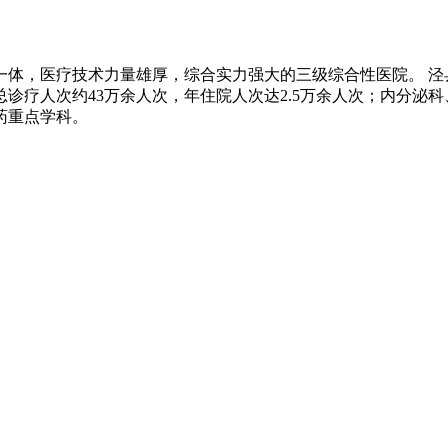
体，医疗技术力量雄厚，综合实力强大的三级综合性医院。 泾县医
诊总诊疗人次约43万余人次，年住院人次达2.5万余人次；内分
药重点学科。