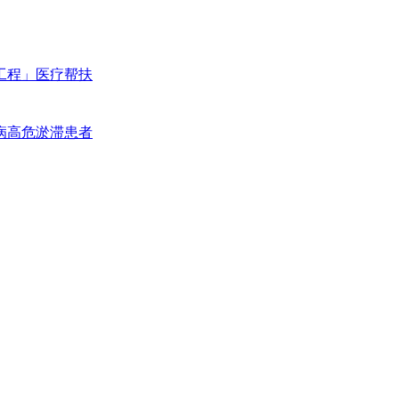
工程」医疗帮扶
病高危淤滞患者