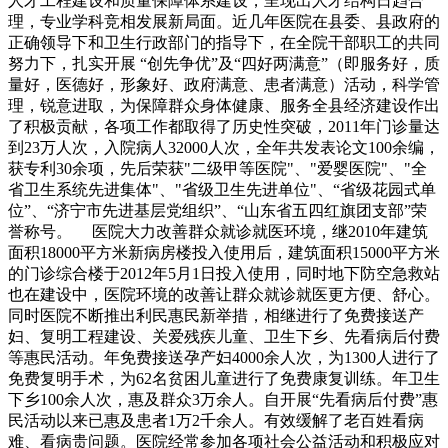
人才工程建设和质量保障体系建设，呈现出人才结构日趋合
理，专业学科竞相发展新局面。近几年医院在县委、县政府的
正确领导下和卫生行政部门的指导下，在全院干部职工的共同
努力下，扎实开展 “创先争优”及“四好两满意”（即服务好，质
量好，医德好，形象好、政府满意、患者满意）活动，科学管
理，锐意进取，为保障群众身体健康、服务全县经济建设作出
了积极贡献，各项工作都取得了历史性突破，2011年门诊量达
到23万人次，入院病人32000人次，全年共发表论文100余编，
获专利30余项，先后荣获"二级甲等医院"、"爱婴医院"、"全
省卫生系统先进集体"、"省级卫生先进单位"、“省级花园式单
位”、“济宁市先进基层党组织”、“山东省五四红旗团支部”荣
誉称号。 医院大力改善群众就诊就医环境，继2010年建筑
面积18000平方米新病房楼投入使用后，建筑面积15000平方米
的门诊综合楼于2012年5月1日投入使用，同时地下防空急救站
也在建设中，医院环境的改善让群众就诊就医更方便、舒心。
同时医院不断推出利民惠民新举措，相继进行了免费接送产
妇、复明工程建设、关爱残疾儿童、卫生下乡、先看病后付费
等惠民活动。年免费接送孕产妇4000余人次，为1300人进行了
免费复明手术，为62名贫困儿童进行了免费康复训练。年卫生
下乡100余人次，惠及群众3万余人。自开展“先看病后付费”惠
民活动以来已惠及患者1万2千余人。有效缓解了老百姓看病
难、看病贵问题。医院经常参加各项社会公益活动和积极应对