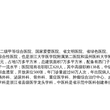
现为二级甲等综合医院、国家爱婴医院、省文明医院、省绿色医院
综合性医院，也是浙江大学医学院附属第二医院和温州医科大学附
，占地5万多平方米，总建筑面积7万多平方米，配备有西门子磁共
流水平；医院现有在职职工620人，其中高级职称138名，中
和血透室，开放床位500张，年门诊量超过60万人次，年出院病人
肠外科、泌尿外科、骨外科、重症医学科、肿瘤综合治疗中心、
病学科是浙江省县级医学龙头学科，中医科是省示范中医科创建单