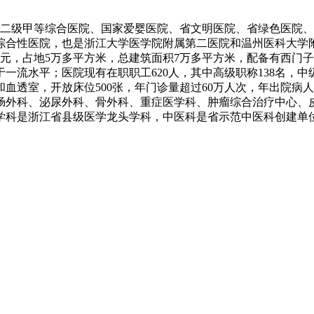
现为二级甲等综合医院、国家爱婴医院、省文明医院、省绿色医院
综合性医院，也是浙江大学医学院附属第二医院和温州医科大学附
，占地5万多平方米，总建筑面积7万多平方米，配备有西门子磁共
流水平；医院现有在职职工620人，其中高级职称138名，中
和血透室，开放床位500张，年门诊量超过60万人次，年出院病人
肠外科、泌尿外科、骨外科、重症医学科、肿瘤综合治疗中心、
病学科是浙江省县级医学龙头学科，中医科是省示范中医科创建单