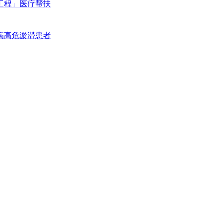
工程」医疗帮扶
病高危淤滞患者