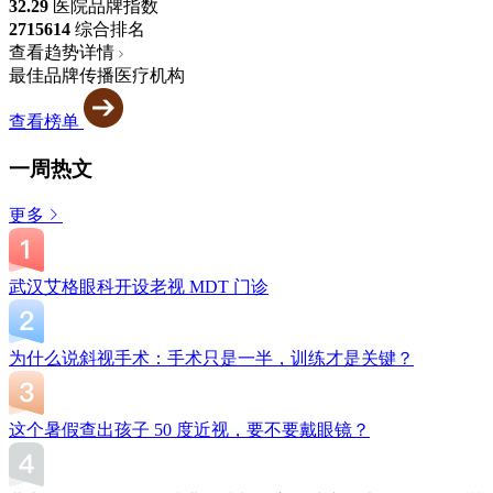
32.29
医院品牌指数
2715
614
综合排名
查看趋势详情
最佳品牌传播医疗机构
查看榜单
一周热文
更多
武汉艾格眼科开设老视 MDT 门诊
为什么说斜视手术：手术只是一半，训练才是关键？
这个暑假查出孩子 50 度近视，要不要戴眼镜？