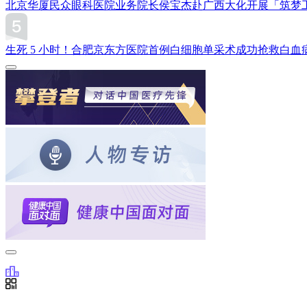
北京华厦民众眼科医院业务院长侯宝杰赴广西大化开展「筑梦
生死 5 小时！合肥京东方医院首例白细胞单采术成功抢救白血