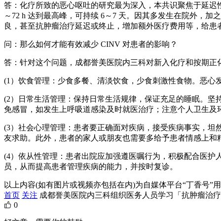
答：化疗所致的恶心呕吐的研究最为深入，本共识聚焦于延迟性 CI
～72 h 达到最高峰，可持续 6～7 天。因其多发生在院外
良，甚至抗肿瘤治疗延迟或终止，增加额外医疗费用等，给患
问：那么如何才能有效减少 CINV 对患者的影响？
答：针对这个问题，成都誉美医院内三科对新入化疗和按期正
(1）饮食管理：少食多餐、清淡饮食，少食刺激性食物。恶心发
(2）日常生活管理：保持日常生活规律，保证充足的睡眠。
免感冒，如发生上呼吸道感染及时就医治疗；注意个人卫生及
(3）社会心理管理：患者要正确面对疾病，接受疾病事实，
友求助。此外，患者的家人或朋友也需要多给予患者情感上和
(4）依从性管理：患者出院应加强遵医嘱行为，积极配合医护
员，从而提高患者管理疾病的能力，并按时复诊。
以上内容(如有图片或视频亦包括在内)为自媒体平台“丁香号
首页
关注
成都誉美医院内三科组织医务人员学习「抗肿瘤治疗
0