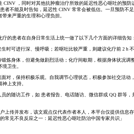
NV ，同时对其他抗肿瘤治疗所致的延迟性恶心呕吐的预防进行探讨。
，加之患者不能及时告知，延迟性 CINV 常常会被低估。一旦预
者带来严重的生理和心理负担。
化疗的患者在自身日常生活上统一做了以下几个方面的详细告知
生时可进行深、慢呼吸；若呕吐比较严重，则建议化疗前 2 h
坚持锻炼身体，但避免做剧烈活动；化疗间歇期，根据身体状况调
环境卫生。
坦然面对，保持积极乐观。自我调节心理状态，积极参加社交活动
精神上支持。
人员的随访工作，如 患者报告、电话随访、微信群或 QQ 群等
”用户上传并发布，该文观点仅代表作者本人，本平台仅提供信息
的常见不良反应之一：延迟性恶心呕吐防治中国专家共识」