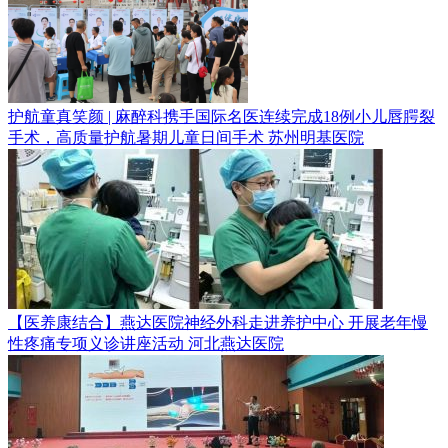
护航童真笑颜 | 麻醉科携手国际名医连续完成18例小儿唇腭裂
手术，高质量护航暑期儿童日间手术
苏州明基医院
【医养康结合】燕达医院神经外科走进养护中心 开展老年慢
性疼痛专项义诊讲座活动
河北燕达医院