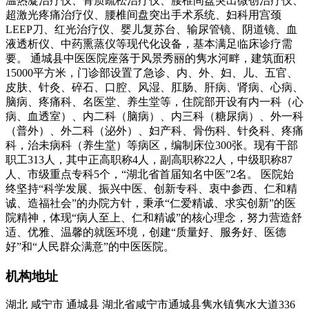
温热凝治疗仪、骨质疏松治疗仪、腰椎间盘突出微创治疗仪、
超激光疼痛治疗仪、腰椎间盘突出手术系统、妇科用宫颈
LEEP刀、红光治疗仪、婴儿复苏台、输尿管镜、阴道镜、血
液透析仪、中药熏蒸仪等现代化设备，基本满足临床诊疗需
要。 通城县中医医院座落于风景秀丽的隽水河畔，建筑面积
15000平方米，门诊部设置了急诊、内、外、妇、儿、五官、
皮肤、针灸、碎石、口腔、风湿、肛肠、肝病、肾病、心病、
脑病、疼痛科、名医堂、养生堂等，住院部开设有内一科（心
病、血透室）、内二科（脑病）、内三科（糖尿病）、外一科
（普外）、外二科（泌外）、妇产科、骨伤科、针灸科、疼痛
科，治未病科（养生堂）等病区，编制床位300张。现有干部
职工313人，其中正高职称4人，副高职称22人，中级职称87
人、市级重点专科5个，“湖北省首届知名中医”2名。 医院始
终坚持“科学发展、振兴中医、创新专科、衷中参西、仁和精
诚、造福社会”的办院方针，秉承“仁爱精诚、求实创新”的医
院精神，体现“病人至上、仁和精诚”的核心理念，努力营造舒
适、优雅、温馨的就医环境，创建“质量好、服务好、医德
好”和“人民群众满意”的中医医院。
机构地址
湖北 咸宁市 通城县 湖北省咸宁市通城县隽水镇隽水大道336