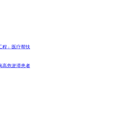
工程」医疗帮扶
病高危淤滞患者