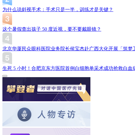
为什么说斜视手术：手术只是一半，训练才是关键？
这个暑假查出孩子 50 度近视，要不要戴眼镜？
北京华厦民众眼科医院业务院长侯宝杰赴广西大化开展「筑梦
生死 5 小时！合肥京东方医院首例白细胞单采术成功抢救白血