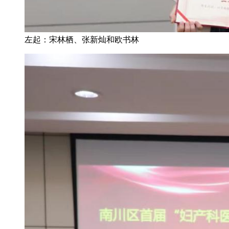
左起：宋林栖、张新灿和欧书林