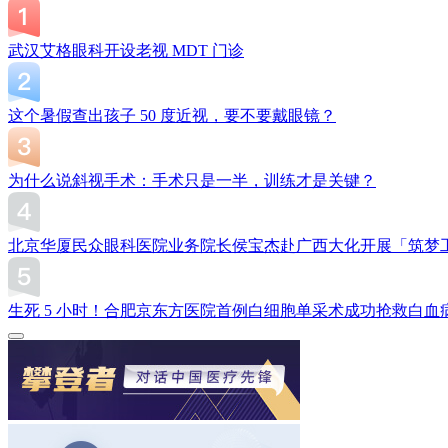
武汉艾格眼科开设老视 MDT 门诊
这个暑假查出孩子 50 度近视，要不要戴眼镜？
为什么说斜视手术：手术只是一半，训练才是关键？
北京华厦民众眼科医院业务院长侯宝杰赴广西大化开展「筑梦
生死 5 小时！合肥京东方医院首例白细胞单采术成功抢救白血