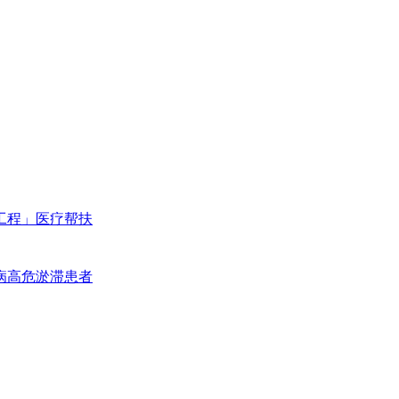
工程」医疗帮扶
病高危淤滞患者