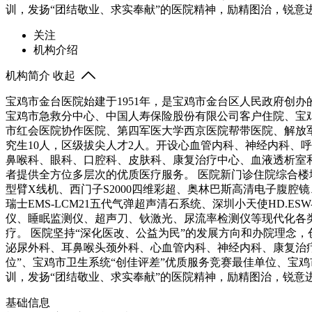
训，发扬“团结敬业、求实奉献”的医院精神，励精图治，锐
关注
机构介绍
机构简介
收起
宝鸡市金台医院始建于1951年，是宝鸡市金台区人民政府创
宝鸡市急救分中心、中国人寿保险股份有限公司客户住院、宝
市红会医院协作医院、第四军医大学西京医院帮带医院、解放军
究生10人，区级拔尖人才2人。开设心血管内科、神经内科、
鼻喉科、眼科、口腔科、皮肤科、康复治疗中心、血液透析室和
者提供全方位多层次的优质医疗服务。 医院新门诊住院综合楼地上
型臂X线机、西门子S2000四维彩超、奥林巴斯高清电子腹
瑞士EMS-LCM21五代气弹超声清石系统、深圳小天使HD.
仪、睡眠监测仪、超声刀、钬激光、尿流率检测仪等现代化各类
疗。 医院坚持“深化医改、公益为民”的发展方向和办院理念
泌尿外科、耳鼻喉头颈外科、心血管内科、神经内科、康复治疗
位”、宝鸡市卫生系统“创佳评差”优质服务竞赛最佳单位、宝鸡
训，发扬“团结敬业、求实奉献”的医院精神，励精图治，锐
基础信息