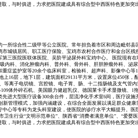
意进取，与时俱进，力求把医院建成具有综合型中西医特色更加突
办的一所综合性二级甲等公立医院。常年担负着市区和周边毗邻
鸡市城镇居民、职工医疗保险、宝鸡市农村合作医疗和金台区残
第三医院医联体医院、吴阶平泌尿外科宝鸡中心。 医院现有在职员
呼吸内科、消化肿瘤内科、普外科、骨外科、肝胆肿瘤外科、泌
重症监护室等20余个临床科室，检验科、超声科、影像中心等
16层，地下1层，建筑面积29131平方米，设置床位450张，配
腔镜、等离子电切镜、宫腔镜、电子胃、肠、十二指肠镜及支气管
ESW-109体外碎石机、美国眼力健超乳仪、德国莱卡手术显微镜
先进大型医疗设备300余台件，层流净化手术室6间，医疗设
，创新管理模式，加强内涵建设，在综合全面发展以满足群众健
中心等专科为龙头科室建设，使医院的诊疗水平大幅提升。医院
市卫生行业“文明示范单位”、陕西省“消费者满意单位”、“爱婴医
意进取，与时俱进，力求把医院建成具有综合型中西医特色更加突