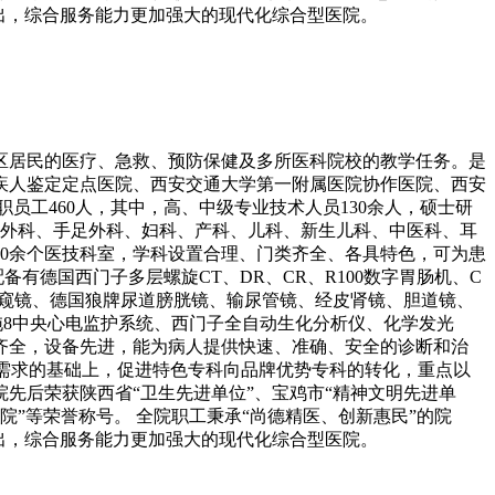
出，综合服务能力更加强大的现代化综合型医院。
县区居民的医疗、急救、预防保健及多所医科院校的教学任务。是
疾人鉴定定点医院、西安交通大学第一附属医院协作医院、西安
工460人，其中，高、中级专业技术人员130余人，硕士研
尿外科、手足外科、妇科、产科、儿科、新生儿科、中医科、耳
10余个医技科室，学科设置合理、门类齐全、各具特色，可为患
备有德国西门子多层螺旋CT、DR、CR、R100数字胃肠机、C
内窥镜、德国狼牌尿道膀胱镜、输尿管镜、经皮肾镜、胆道镜、
、1拖8中央心电监护系统、西门子全自动生化分析仪、化学发光
施齐全，设备先进，能为病人提供快速、准确、安全的诊断和治
康需求的基础上，促进特色专科向品牌优势专科的转化，重点以
先后荣获陕西省“卫生先进单位”、宝鸡市“精神文明先进单
院”等荣誉称号。 全院职工秉承“尚德精医、创新惠民”的院
出，综合服务能力更加强大的现代化综合型医院。