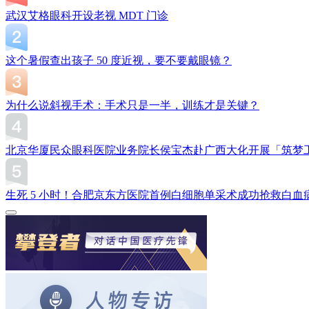
武汉艾格眼科开设老视 MDT 门诊
这个暑假查出孩子 50 度近视，要不要戴眼镜？
为什么说斜视手术：手术只是一半，训练才是关键？
北京华厦民众眼科医院业务院长侯宝杰赴广西大化开展「筑梦
生死 5 小时！合肥京东方医院首例白细胞单采术成功抢救白血