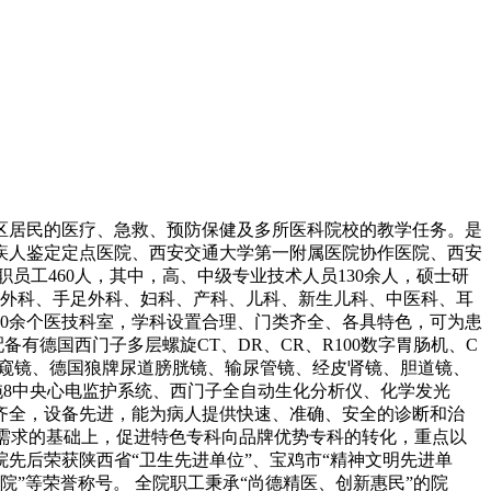
县区居民的医疗、急救、预防保健及多所医科院校的教学任务。是
疾人鉴定定点医院、西安交通大学第一附属医院协作医院、西安
工460人，其中，高、中级专业技术人员130余人，硕士研
尿外科、手足外科、妇科、产科、儿科、新生儿科、中医科、耳
10余个医技科室，学科设置合理、门类齐全、各具特色，可为患
备有德国西门子多层螺旋CT、DR、CR、R100数字胃肠机、C
内窥镜、德国狼牌尿道膀胱镜、输尿管镜、经皮肾镜、胆道镜、
、1拖8中央心电监护系统、西门子全自动生化分析仪、化学发光
施齐全，设备先进，能为病人提供快速、准确、安全的诊断和治
康需求的基础上，促进特色专科向品牌优势专科的转化，重点以
先后荣获陕西省“卫生先进单位”、宝鸡市“精神文明先进单
院”等荣誉称号。 全院职工秉承“尚德精医、创新惠民”的院