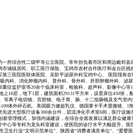
办的一所综合性二级甲等公立医院。常年担负着市区和周边毗邻
鸡市城镇居民、职工医疗保险、宝鸡市农村合作医疗和金台区残
第三医院医联体医院、吴阶平泌尿外科宝鸡中心。 医院现有在职员
呼吸内科、消化肿瘤内科、普外科、骨外科、肝胆肿瘤外科、泌
重症监护室等20余个临床科室，检验科、超声科、影像中心等
16层，地下1层，建筑面积29131平方米，设置床位450张，配
腔镜、等离子电切镜、宫腔镜、电子胃、肠、十二指肠镜及支气管
ESW-109体外碎石机、美国眼力健超乳仪、德国莱卡手术显微镜
先进大型医疗设备300余台件，层流净化手术室6间，医疗设
，创新管理模式，加强内涵建设，在综合全面发展以满足群众健
中心等专科为龙头科室建设，使医院的诊疗水平大幅提升。医院
市卫生行业“文明示范单位”、陕西省“消费者满意单位”、“爱婴医