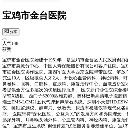
宝鸡市金台医院
分享
人气
148
获赞
-
宝鸡市金台医院始建于1951年，是宝鸡市金台区人民政府创
宝鸡市急救分中心、中国人寿保险股份有限公司客户住院、宝
市红会医院协作医院、第四军医大学西京医院帮带医院、解放军
究生10人，区级拔尖人才2人。开设心血管内科、神经内科、
鼻喉科、眼科、口腔科、皮肤科、康复治疗中心、血液透析室和
者提供全方位多层次的优质医疗服务。 医院新门诊住院综合楼地上
型臂X线机、西门子S2000四维彩超、奥林巴斯高清电子腹
瑞士EMS-LCM21五代气弹超声清石系统、深圳小天使HD.
仪、睡眠监测仪、超声刀、钬激光、尿流率检测仪等现代化各类
疗。 医院坚持“深化医改、公益为民”的发展方向和办院理念
泌尿外科、耳鼻喉头颈外科、心血管内科、神经内科、康复治疗
位”、宝鸡市卫生系统“创佳评差”优质服务竞赛最佳单位、宝鸡