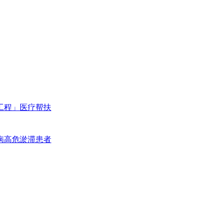
工程」医疗帮扶
病高危淤滞患者