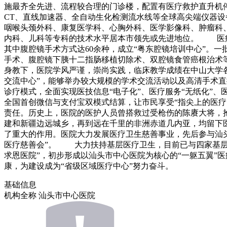
施最齐全先进、流程较合理的门诊楼，配置有医疗救护直升机停
CT、直线加速器、全自动生化检测流水线等全球高尖端仪器
咽喉头颈外科、康复医学科、心胸外科、医学影像科、肿瘤科
内科、儿科等专科的技术水平居本市领先或先进地位。 医疗
其中腹腔镜手术方式达60余种，成立“粤东腔镜培训中心”。
手术、腹腔镜下胰十二指肠移植切除术、双腔镜食管癌根治术
身教下，医院学风严谨，崇尚实践，临床教学成绩在中山大学各
交流中心”，能够举办较大规模的学术交流活动以及高清手术
诊疗模式，全面实现医技信息“电子化”、医疗服务“无纸化”、
全国首创微信与支付宝双模式结算，让市民享受“指尖上的医疗
责任。历史上，医院的医护人员曾搭救过受枪伤的陈赓大将，抢救
建和新疆边远城乡，再到远在千里的非洲赤道几内亚，均留下医
了重大的作用。医院大力发展医疗卫生慈善事业，先后参与汕
医疗慈善会”。 大力扶持基层医疗卫生，目前已与四家基层医
求恩医院”，初步形成以汕头市中心医院为核心的“一躯五翼
康，为建设成为“省级区域医疗中心”努力奋斗。
基础信息
机构全称
汕头市中心医院