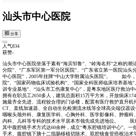
汕头市中心医院
分享
人气
834
获赞
-
汕头市中心医院坐落于素有“海滨邹鲁”、“岭海名邦”之称的潮汕
分院”、“广东军区第一军分区医院”、“广东省立第一医院汕头分院
中心医院”，2005年挂牌“中山大学附属汕头医院”。 如
院”、“国家药物临床试验机构”、“国家全科医师临床培养基地
训专业基地”、“汕头市工伤康复中心”，是粤东地区医疗救
拥有在职员工2650多人，建筑总面积15万平方米，开放病床1
施最齐全先进、流程较合理的门诊楼，配置有医疗救护直升机停
CT、直线加速器、全自动生化检测流水线等全球高尖端仪器
咽喉头颈外科、康复医学科、心胸外科、医学影像科、肿瘤科
内科、儿科等专科的技术水平居本市领先或先进地位。 医疗
其中腹腔镜手术方式达60余种，成立“粤东腔镜培训中心”。
手术、腹腔镜下胰十二指肠移植切除术、双腔镜食管癌根治术