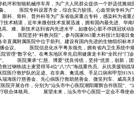
机坪和智能机械停车库，为广大人民群众提供一个舒适优雅就医环
设备。 医院专科设置齐全，综合实力较强。心血管病专科为广
、眼科、骨科、普外科等为广东省临床重点专科，感染科为省重
技术精湛，近年来微创技术发展迅速，拥有国内最先进、华南地区
一批高、难、新技术达到省内先进水平，如微创心脏不停跳冠状
等。 医院坚持“科教兴院”，参与国家863重大科技计划项目
非直属附属医院中位于前列。建设有国内先进的生物组织标本库
直播会议。 医院信息化水平粤东领先，拥有省内卫生系统中规
医院管理“数字化”。在粤东地区率先启用健康龙卡和“全民付”门
”。 医院秉承“仁慈、博爱”优良传统，坚持“优质，创新，团
过钢铁战士麦贤得等4位“八?六”海战重伤员。从抗美援朝战场、
院医疗救护队的足迹。在非典、禽流感、手足口病和甲型H1N
头瑞海医疗慈善金、先心病医疗救助慈善金、微笑列车、威高关
院开展合作，分别为“汕头市中心医院潮阳耀辉合作医院”、“汕头
”医疗联合体格局。 展望未来，汕头市中心医院一定会不辱使