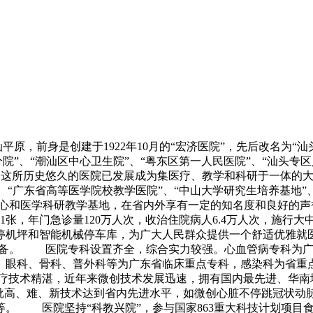
平原，前身是创建于1922年10月的“宏济医院”，先后改名为“
”、“潮汕区中心卫生院”、“粤东区第一人民医院”、“汕头专区人
今，这所历史悠久的医院已发展成为集医疗、教学和科研于一体的大
”、“广东省高等医学院校教学医院”、“中山大学研究生培养基地”
治中心和医学科研教学基地，在省内外享有一定的知名度和良好
741张，年门急诊量120万人次，收治住院病人6.4万人次，施
机坪和智能机械停车库，为广大人民群众提供一个舒适优雅就医环
设备。 医院专科设置齐全，综合实力较强。心血管病专科为广
、眼科、骨科、普外科等为广东省临床重点专科，感染科为省重
技术精湛，近年来微创技术发展迅速，拥有国内最先进、华南地区
一批高、难、新技术达到省内先进水平，如微创心脏不停跳冠状
等。 医院坚持“科教兴院”，参与国家863重大科技计划项目