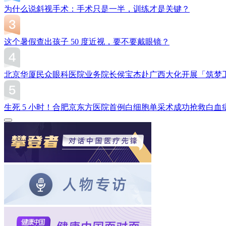
为什么说斜视手术：手术只是一半，训练才是关键？
这个暑假查出孩子 50 度近视，要不要戴眼镜？
北京华厦民众眼科医院业务院长侯宝杰赴广西大化开展「筑梦
生死 5 小时！合肥京东方医院首例白细胞单采术成功抢救白血