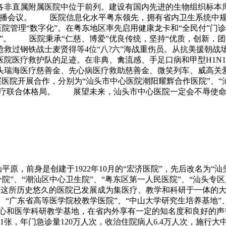
非直属附属医院中位于前列。建设有国内先进的生物组织标本库
直播会议。 医院信息化水平粤东领先，拥有省内卫生系统中规
医院管理“数字化”。在粤东地区率先启用健康龙卡和“全民付”门
”。 医院秉承“仁慈、博爱”优良传统，坚持“优质，创新，团
过钢铁战士麦贤得等4位“八?六”海战重伤员。从抗美援朝战场、
院医疗救护队的足迹。在非典、禽流感、手足口病和甲型H1N
头瑞海医疗慈善金、先心病医疗救助慈善金、微笑列车、威高关
院开展合作，分别为“汕头市中心医院潮阳耀辉合作医院”、“汕头
”医疗联合体格局。 展望未来，汕头市中心医院一定会不辱使
平原，前身是创建于1922年10月的“宏济医院”，先后改名为“
”、“潮汕区中心卫生院”、“粤东区第一人民医院”、“汕头专区人
今，这所历史悠久的医院已发展成为集医疗、教学和科研于一体的大
”、“广东省高等医学院校教学医院”、“中山大学研究生培养基地”
治中心和医学科研教学基地，在省内外享有一定的知名度和良好
741张，年门急诊量120万人次，收治住院病人6.4万人次，施