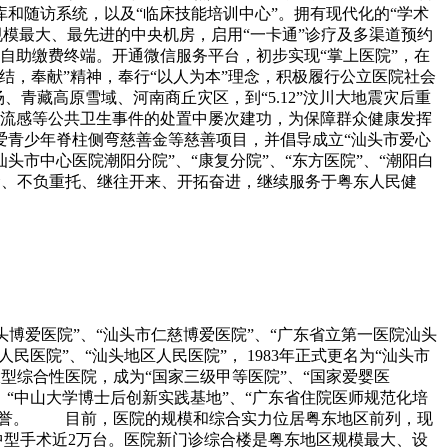
和随访系统，以及“临床技能培训中心”。拥有现代化的“学术
模最大、最先进的中央机房，启用“一卡通”诊疗及多渠道预约
诊自助缴费终端。开通微信服务平台，初步实现“掌上医院”，在
结，奉献”精神，奉行“以人为本”理念，积极履行公立医院社会
青藏高原雪域、河南商丘灾区，到“5.12”汶川大地震灾后重
1流感等公共卫生事件的处置中屡次建功，为保障群众健康发挥
爱青少年脊柱侧弯慈善金等慈善项目，并倡导成立“汕头市爱心
市中心医院潮阳分院”、“康复分院”、“东方医院”、“潮阳白
命、不负重托、继往开来、开拓奋进，继续服务于粤东人民健
汕头博爱医院”、“汕头市仁慈博爱医院”、“广东省立第一医院汕头
民医院”、“汕头地区人民医院”， 1983年正式更名为“汕头市
型综合性医院，成为“国家三级甲等医院”、“国家爱婴医
、“中山大学博士后创新实践基地”、“广东省住院医师规范化培
的声誉。 目前，医院的规模和综合实力位居粤东地区前列，现
行大中型手术近2万台。医院新门诊综合楼是粤东地区规模最大、设