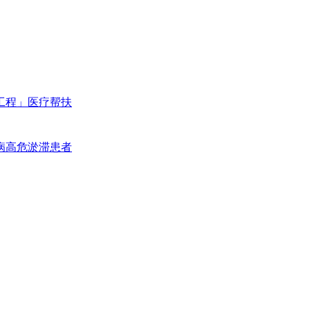
工程」医疗帮扶
病高危淤滞患者