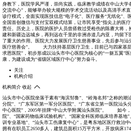
身教下，医院学风严谨，崇尚实践，临床教学成绩在中山大学各
交流中心”，能够举办较大规模的学术交流活动以及高清手术
诊疗模式，全面实现医技信息“电子化”、医疗服务“无纸化”、
全国首创微信与支付宝双模式结算，让市民享受“指尖上的医疗
责任。历史上，医院的医护人员曾搭救过受枪伤的陈赓大将，抢救
建和新疆边远城乡，再到远在千里的非洲赤道几内亚，均留下医
了重大的作用。医院大力发展医疗卫生慈善事业，先后参与汕
医疗慈善会”。 大力扶持基层医疗卫生，目前已与四家基层医
求恩医院”，初步形成以汕头市中心医院为核心的“一躯五翼
康，为建设成为“省级区域医疗中心”努力奋斗。
关注
机构介绍
机构简介
收起
汕头市中心医院坐落于素有“海滨邹鲁”、“岭海名邦”之称的潮汕
分院”、“广东军区第一军分区医院”、“广东省立第一医院汕头分院
中心医院”，2005年挂牌“中山大学附属汕头医院”。 如
院”、“国家药物临床试验机构”、“国家全科医师临床培养基地
训专业基地”、“汕头市工伤康复中心”，是粤东地区医疗救
拥有在职员工2650多人，建筑总面积15万平方米，开放病床1