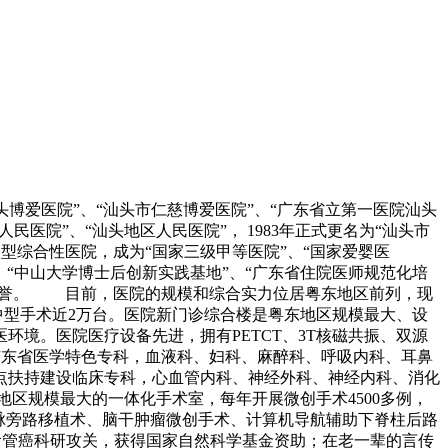
汕头博爱医院”、“汕头市仁慈博爱医院”、“广东省立第一医院汕头
民医院”、“汕头地区人民医院”， 1983年正式更名为“汕头市
型综合性医院，成为“国家三级甲等医院”、“国家爱婴医
、“中山大学博士后创新实践基地”、“广东省住院医师规范化培
的声誉。 目前，医院的规模和综合实力位居粤东地区前列，现
行大中型手术近2万台。医院新门诊综合楼是粤东地区规模最大、设
境。医院医疗设备先进，拥有PETCT、3T核磁共振、双源
东省医学特色专科，血液科、妇科、麻醉科、呼吸内科、耳鼻
点扶持建设临床专科，心血管内科、神经外科、神经内科、消化
规模最大的一体化手术室，每年开展微创手术4500多例，
动脉旁路移植术、脑干肿瘤微创手术、计算机导航辅助下脊柱后路
食管癌科研攻关，获得国家自然科学基金资助；在老一辈的言传