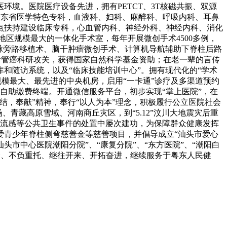
境。医院医疗设备先进，拥有PETCT、3T核磁共振、双源
东省医学特色专科，血液科、妇科、麻醉科、呼吸内科、耳鼻
点扶持建设临床专科，心血管内科、神经外科、神经内科、消化
规模最大的一体化手术室，每年开展微创手术4500多例，
动脉旁路移植术、脑干肿瘤微创手术、计算机导航辅助下脊柱后路
食管癌科研攻关，获得国家自然科学基金资助；在老一辈的言传
和随访系统，以及“临床技能培训中心”。拥有现代化的“学术
模最大、最先进的中央机房，启用“一卡通”诊疗及多渠道预约
诊自助缴费终端。开通微信服务平台，初步实现“掌上医院”，在
结，奉献”精神，奉行“以人为本”理念，积极履行公立医院社会
青藏高原雪域、河南商丘灾区，到“5.12”汶川大地震灾后重
1流感等公共卫生事件的处置中屡次建功，为保障群众健康发挥
爱青少年脊柱侧弯慈善金等慈善项目，并倡导成立“汕头市爱心
市中心医院潮阳分院”、“康复分院”、“东方医院”、“潮阳白
命、不负重托、继往开来、开拓奋进，继续服务于粤东人民健