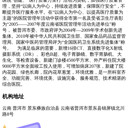
医院”创建、“医疗质量万里行”活动为契机，加强医疗质量管
理，坚持“以病人为中心，持续改进质量，保障医疗安全”，不
断提升医疗服务水平。在“以病人为中心、以提高医疗质量为
主题”的医院管理年活动中获得全市第一名及受省卫生厅表彰
为“2005——2007年度云南省医院管理年活动先进单位”称
号， 被普洱市委、市政府评为2004年—2009年学术创新先进
集体。2010年被中华人民共和国卫生部、国家食品药品监督管
理局、国家中医药管理局评为“全国医药卫生系统先进集体”称
号。 为满足临床的需要，新增16排CT、直接数字化X射线
摄影系统（DR）、彩色B超、电子胃肠镜、数字胃肠机、大
生化、等检查设备。新建门诊楼4500平方米、外产科住院大楼
9000平方米全面竣工投入使用，可增加病床207张，新建了院
内花园、绿色长廊，院内花草葱笼，环境优雅，是一所科室齐
全、功能完善、环境优美、设施完备、服务规范、技术精湛的
综合医院。
机构地址
云南 普洱市 景东彝族自治县 云南省普洱市景东县锦屏镇北川
路8号