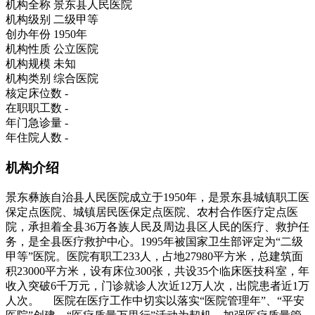
机构全称
景东县人民医院
机构级别
二级甲等
创办年份
1950年
机构性质
公立医院
机构规模
未知
机构类别
综合医院
核定床位数
-
在职职工数
-
年门急诊量
-
年住院人数
-
机构介绍
景东彝族自治县人民医院成立于1950年，是景东县城镇职工医
保定点医院、城镇居民医保定点医院、农村合作医疗定点医
院，承担着全县36万各族人民及周边县区人民的医疗、救护任
务，是全县医疗救护中心。1995年被国家卫生部评定为“二级
甲等”医院。医院有职工233人，占地27980平方米，总建筑面
积23000平方米，设有床位300张，共设35个临床医技科室，年
收入突破6千万元，门诊就诊人次近12万人次，出院患者近1万
人次。 医院在医疗工作中切实以落实“医院管理年”、“平安