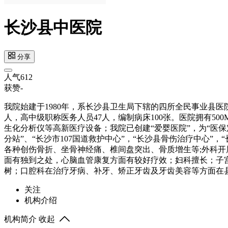
长沙县中医院
分享
人气
612
获赞
-
我院始建于1980年，系长沙县卫生局下辖的四所全民事业县医院
人，高中级职称医务人员47人，编制病床100张。医院拥有50
生化分析仪等高新医疗设备；我院已创建“爱婴医院”，为“医保定
分站”、“长沙市107国道救护中心”，“长沙县骨伤治疗中心
各种创伤骨折、坐骨神经痛、椎间盘突出、骨质增生等;外科
面有独到之处，心脑血管康复方面有较好疗效；妇科擅长；子
树；口腔科在治疗牙病、补牙、矫正牙齿及牙齿美容等方面在
关注
机构介绍
机构简介
收起