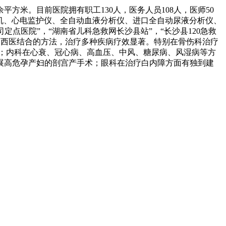
平方米。目前医院拥有职工130人，医务人员108人，医师50
口呼吸机、心电监护仪、全自动血液分析仪、进口全自动尿液分析仪、
定点医院”，“湖南省儿科急救网长沙县站”，“长沙县120急救
用中西医结合的方法，治疗多种疾病疗效显著。特别在骨伤科治疗
；内科在心衰、冠心病、高血压、中风、糖尿病、风湿病等方
展高危孕产妇的剖宫产手术；眼科在治疗白内障方面有独到建