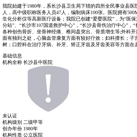
我院始建于1980年，系长沙县卫生局下辖的四所全民事业县医院
人，高中级职称医务人员47人，编制病床100张。医院拥有50
生化分析仪等高新医疗设备；我院已创建“爱婴医院”，为“医保定
分站”、“长沙市107国道救护中心”，“长沙县骨伤治疗中心
各种创伤骨折、坐骨神经痛、椎间盘突出、骨质增生等;外科
面有独到之处，心脑血管康复方面有较好疗效；妇科擅长；子
树；口腔科在治疗牙病、补牙、矫正牙齿及牙齿美容等方面在
基础信息
机构全称
长沙县中医院
未认证
机构级别
二级甲等
创办年份
1980年
机构性质
公立医院