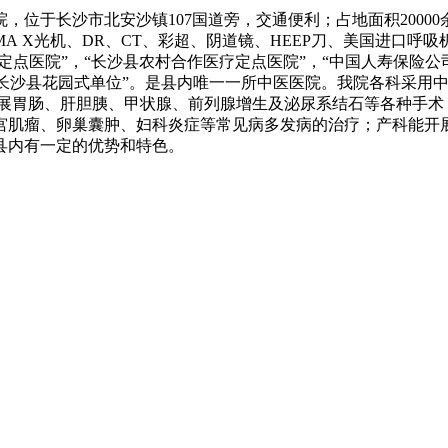
，位于长沙市北安沙镇107国道旁，交通便利；占地面积20000余
0MA X光机、DR、CT、彩超、阴道镜、HEEP刀、美国进
点医院”，“长沙县农村合作医疗定点医院”，“中国人寿保险公司
”，“长沙县花园式单位”。是县内唯一一所中医医院。我院各科采
开展胃肠、肝胆胰、甲状腺、前列腺增生及泌尿系结石等各种手术
宫肌瘤、卵巢囊肿、妇科炎症等常见病多发病的治疗；产科能开
县内有一定的优势和特色。