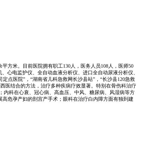
平方米。目前医院拥有职工130人，医务人员108人，医师50
口呼吸机、心电监护仪、全自动血液分析仪、进口全自动尿液分析仪、
定点医院”，“湖南省儿科急救网长沙县站”，“长沙县120急救
用中西医结合的方法，治疗多种疾病疗效显著。特别在骨伤科治疗
；内科在心衰、冠心病、高血压、中风、糖尿病、风湿病等方
展高危孕产妇的剖宫产手术；眼科在治疗白内障方面有独到建