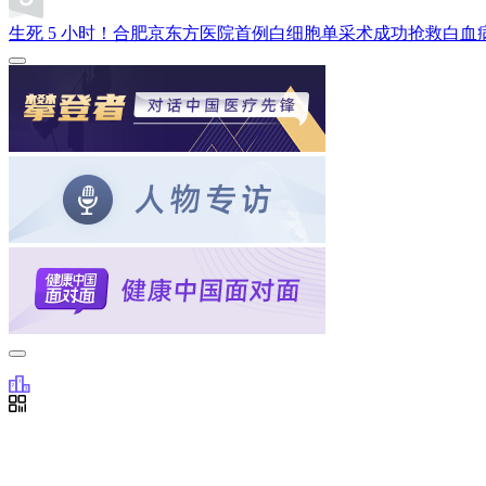
生死 5 小时！合肥京东方医院首例白细胞单采术成功抢救白血