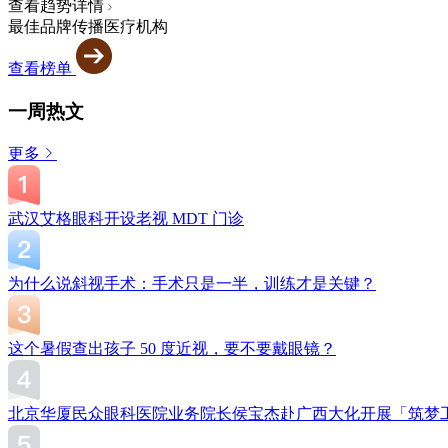
查看趋势详情
最佳品牌传播医疗机构
查看榜单
一周热文
更多
武汉艾格眼科开设老视 MDT 门诊
为什么说斜视手术：手术只是一半，训练才是关键？
这个暑假查出孩子 50 度近视，要不要戴眼镜？
北京华厦民众眼科医院业务院长侯宝杰赴广西大化开展「筑梦