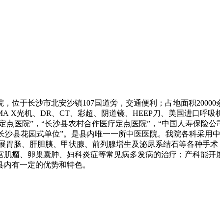
，位于长沙市北安沙镇107国道旁，交通便利；占地面积20000余
0MA X光机、DR、CT、彩超、阴道镜、HEEP刀、美国进
点医院”，“长沙县农村合作医疗定点医院”，“中国人寿保险公司
”，“长沙县花园式单位”。是县内唯一一所中医医院。我院各科采
开展胃肠、肝胆胰、甲状腺、前列腺增生及泌尿系结石等各种手术
宫肌瘤、卵巢囊肿、妇科炎症等常见病多发病的治疗；产科能开
县内有一定的优势和特色。