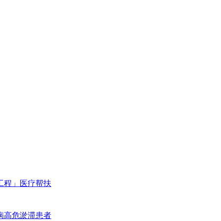
工程」医疗帮扶
病高危淤滞患者