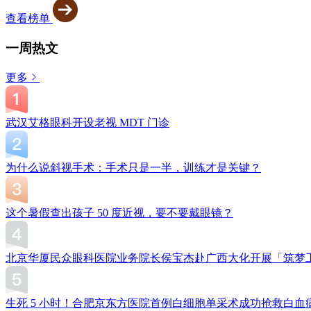
查看榜单
一周热文
更多
武汉艾格眼科开设老视 MDT 门诊
为什么说斜视手术：手术只是一半，训练才是关键？
这个暑假查出孩子 50 度近视，要不要戴眼镜？
北京华厦民众眼科医院业务院长侯宝杰赴广西大化开展「筑梦
生死 5 小时！合肥京东方医院首例白细胞单采术成功抢救白血