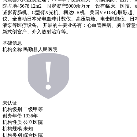
院占地45678.12m2，固定资产5000余万元，设有临床、医技
减影胃肠机、C型臂X光机、柯达CR机、美国VVD3心脏彩
仪、全自动日本光电血球计数仪、高压氧舱、电击除颤仪、日本
液泵等医疗设备。 开展的主要业务有：心血管疾病、脑血管
新式剖宫产、介入放射治疗等。
基础信息
机构全称
民勤县人民医院
未认证
机构级别
二级甲等
创办年份
1936年
机构性质
公立医院
机构规模
未知
机构类别
综合医院