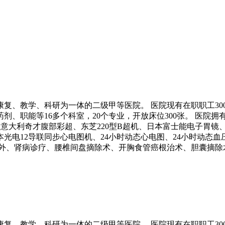
康复、教学、科研为一体的二级甲等医院。 医院现有在职职工30
、药剂、职能等16多个科室，20个专业，开放床位300张。 医院拥有
超、意大利奇才腹部彩超、东芝220型B超机、日本富士能电子胃
光电12导联同步心电图机、24小时动态心电图、24小时动态
意外、肾病诊疗、腰椎间盘摘除术、开胸食管癌根治术、胆囊摘除
康复、教学、科研为一体的二级甲等医院。 医院现有在职职工30