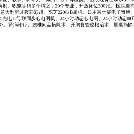
、药剂、职能等16多个科室，20个专业，开放床位300张。 医院拥有
超、意大利奇才腹部彩超、东芝220型B超机、日本富士能电子胃
光电12导联同步心电图机、24小时动态心电图、24小时动态
意外、肾病诊疗、腰椎间盘摘除术、开胸食管癌根治术、胆囊摘除