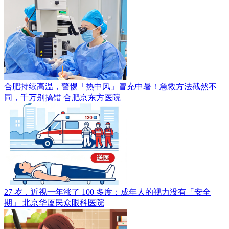
合肥持续高温，警惕「热中风」冒充中暑！急救方法截然不
同，千万别搞错
合肥京东方医院
27 岁，近视一年涨了 100 多度：成年人的视力没有「安全
期」
北京华厦民众眼科医院