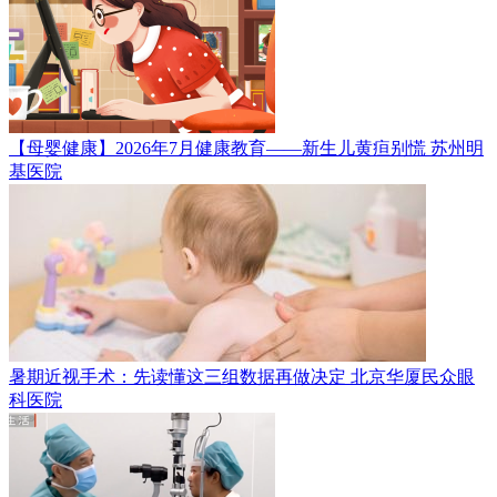
【母婴健康】2026年7月健康教育——新生儿黄疸别慌
苏州明
基医院
暑期近视手术：先读懂这三组数据再做决定
北京华厦民众眼
科医院