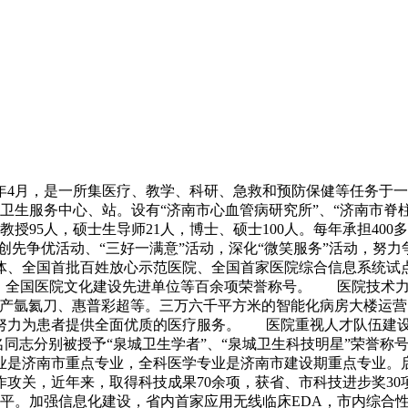
6年4月，是一所集医疗、教学、科研、急救和预防保健等任务于一
区卫生服务中心、站。设有“济南市心血管病研究所”、“济南市脊柱
副教授95人，硕士生导师21人，博士、硕士100人。每年承担40
、创先争优活动、“三好一满意”活动，深化“微笑服务”活动，努
体、全国首批百姓放心示范医院、全国首家医院综合信息系统试点
、全国医院文化建设先进单位等百余项荣誉称号。 医院技术力
国产氩氦刀、惠普彩超等。三万六千平方米的智能化病房大楼运营
努力为患者提供全面优质的医疗服务。 医院重视人才队伍建设和
8名同志分别被授予“泉城卫生学者”、“泉城卫生科技明星”荣誉
是济南市重点专业，全科医学专业是济南市建设期重点专业。启动
关，近年来，取得科技成果70余项，获省、市科技进步奖30项，国
水平。加强信息化建设，省内首家应用无线临床EDA，市内综合