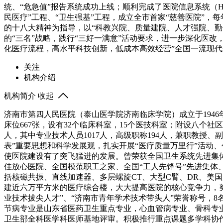
统、“危急值”报告系统成功上线；顺利完成了医院信息系统（
民医疗”工程、“卫生强基”工程，成立全市首家“慈善医院”
的十八大精神为指导，以“科教兴院、质量建院、人才强院、勤
的“三名”战略，践行“三好一满意”活动要求，进一步深化医
化医疗流程，高水平科技创新，低成本高效经营”全国一流现
关注
机构介绍
机构简介
收起
济南市第四人民医院（泰山医学院济南临床学院）成立于194
床位667张，设有32个临床科室，15个医技科室；附设八个社
人，其中专业技术人员1017人，高级职称194人，兼职教授、
表”重要思想和科学发展观，扎实开展“医疗质量万里行”活动
使医院建设有了突飞猛进的发展。曾荣获全国卫生系统先进集
佳放心医院、全国模范职工之家、全国“工人先锋号”先进集体
括核磁共振、直线加速器、多层螺旋CT、大型C臂、DR、美
建近六万平方米的医疗综合楼，大大提高医院的核心竞争力，
业技术拔尖人才”、“济南市青年学术技术带头人”荣誉称号，
节病专业是山东省医药卫生重点专业，心血管病专业、骨科专业
卫生部全科医学科医师基地评审。积极推行重点课题多学科协作攻