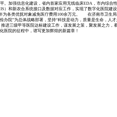
水平。加强信息化建设，省内首家应用无线临床EDA，市内综合
HIS）和新农合系统接口及数据对应工作，实现了数字化医院建
，每年为各类优抚对象减免医疗费用100余万元。 在济南市卫
俭办院”为总体战略部署，坚持“科技是动力，质量是生命，人才
改，推进三级甲等医院达标建设工作，谋发展之策，聚发展之力，
代化医院的征程中，谱写更加辉煌的新篇章！