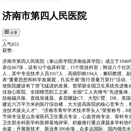
济南市第四人民医院
分享
人气
653
获赞
-
济南市第四人民医院（泰山医学院济南临床学院）成立于194
床位667张，设有32个临床科室，15个医技科室；附设八个社
人，其中专业技术人员1017人，高级职称194人，兼职教授、
表”重要思想和科学发展观，扎实开展“医疗质量万里行”活动
使医院建设有了突飞猛进的发展。曾荣获全国卫生系统先进集
佳放心医院、全国模范职工之家、全国“工人先锋号”先进集体
括核磁共振、直线加速器、多层螺旋CT、大型C臂、DR、美
建近六万平方米的医疗综合楼，大大提高医院的核心竞争力，
业技术拔尖人才”、“济南市青年学术技术带头人”荣誉称号，
节病专业是山东省医药卫生重点专业，心血管病专业、骨科专业
卫生部全科医学科医师基地评审。积极推行重点课题多学科协作攻
余篇；开展新技术、新业务300余项，众多达国际、国内领先