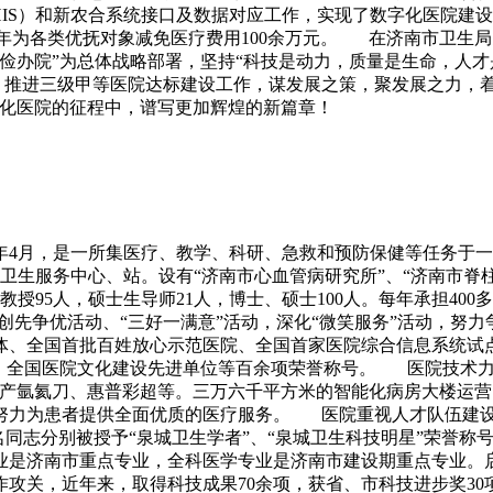
HIS）和新农合系统接口及数据对应工作，实现了数字化医院建
，每年为各类优抚对象减免医疗费用100余万元。 在济南市卫
俭办院”为总体战略部署，坚持“科技是动力，质量是生命，人才
改，推进三级甲等医院达标建设工作，谋发展之策，聚发展之力，
代化医院的征程中，谱写更加辉煌的新篇章！
6年4月，是一所集医疗、教学、科研、急救和预防保健等任务于一
区卫生服务中心、站。设有“济南市心血管病研究所”、“济南市脊柱
副教授95人，硕士生导师21人，博士、硕士100人。每年承担40
、创先争优活动、“三好一满意”活动，深化“微笑服务”活动，努
体、全国首批百姓放心示范医院、全国首家医院综合信息系统试点
、全国医院文化建设先进单位等百余项荣誉称号。 医院技术力
国产氩氦刀、惠普彩超等。三万六千平方米的智能化病房大楼运营
努力为患者提供全面优质的医疗服务。 医院重视人才队伍建设和
8名同志分别被授予“泉城卫生学者”、“泉城卫生科技明星”荣誉
是济南市重点专业，全科医学专业是济南市建设期重点专业。启动
关，近年来，取得科技成果70余项，获省、市科技进步奖30项，国