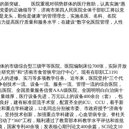
设的新突破。 医院重视对弱势群体的医疗救助，认真实施“惠
生局党委的正确领导下，济南市第四人民医院全体干部职工将以党
是龙头，勤俭是健康”的管理理念，实施名医、名科、名院
着力提高医疗质量和服务水平；在建设“数字化医院管理，人性
体的市级综合型三级甲等医院。医院编制床位700张，实际开放
研究所”和“济南市食管狭窄治疗中心”。现有在职职工1191
0多人的进修、实习等多项教学任务。 近年来，医院坚持“三个代
力争创技术一流、设备一流、服务一流、管理一流的综合医院，
医院、全国质量服务信誉AAA级医院、全国明明白白治病十
量雄厚，医疗设备先进，万元以上的设备400余台（套），包
良好，建有标准层流手术室，配置齐全的ICU、CCU，着手新
重点学科建设，12名同志分别被市委、市政府授予“济南专
称号。坚持技术创新，加强重点学科建设，心血管病专业、脊柱关
了“360”工程，顺利通过了教育部本科教学水平评估和首批
家专利40余项；发表核心期刊论文400余篇，SCI论文10