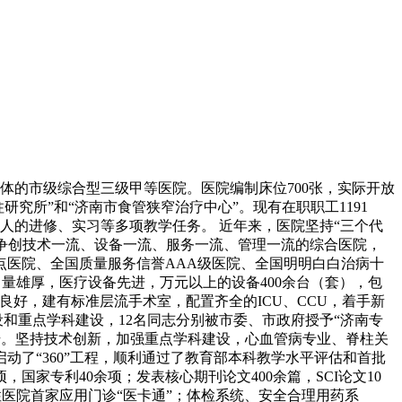
体的市级综合型三级甲等医院。医院编制床位700张，实际开放
研究所”和“济南市食管狭窄治疗中心”。现有在职职工1191
0多人的进修、实习等多项教学任务。 近年来，医院坚持“三个代
力争创技术一流、设备一流、服务一流、管理一流的综合医院，
医院、全国质量服务信誉AAA级医院、全国明明白白治病十
量雄厚，医疗设备先进，万元以上的设备400余台（套），包
良好，建有标准层流手术室，配置齐全的ICU、CCU，着手新
重点学科建设，12名同志分别被市委、市政府授予“济南专
称号。坚持技术创新，加强重点学科建设，心血管病专业、脊柱关
了“360”工程，顺利通过了教育部本科教学水平评估和首批
家专利40余项；发表核心期刊论文400余篇，SCI论文10
性医院首家应用门诊“医卡通”；体检系统、安全合理用药系