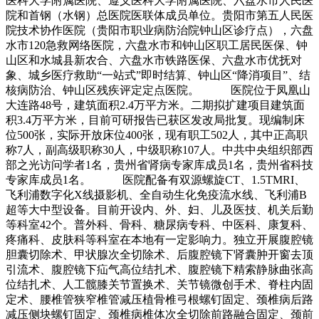
医科大学附属医院、遵义医科大学附属医院、六盘水市人民医
院和首钢（水钢）总医院医联体成员单位。贵阳市第五人民医
院技术协作医院（贵阳市职业病防治院钟山区诊疗点），六盘
水市120急救网络医院，六盘水市和钟山区职工居民医保、钟
山区和水城县新农合、六盘水市铁路医保、六盘水市优抚对
象、城乡医疗救助“一站式”即时结算、钟山区“降消项目”、结
核病防治、钟山区残疾评定定点医院。 医院位于凤凰山
大连路48号，建筑面积2.4万平方米。二期拟扩建项目建筑面
积3.4万平方米，目前可研报告已获区发改局批复。现编制床
位500张，实际开放床位400张，现有职工502人，其中正高职
称7人，副高级职称30人，中级职称107人。中共中央组织部西
部之光访问学者1名，贵州省肾病专家库成员1名，贵州省科技
专家库成员1名。 医院配备有双源螺旋CT、1.5TMRI、
飞利浦数字化X线摄影机、全自动生化免疫流水线、飞利浦B
超等大中型设备。目前开设内、外、妇、儿及医技、机关后勤
等科室42个。普外科、骨科、糖尿病专科、中医科、康复科、
疼痛科、皮肤科等科室在本地有一定影响力。独立开展腹腔镜
胆囊切除术、甲状腺次全切除术、后腹腔镜下肾囊肿开窗去顶
引流术、腹腔镜下疝气高位结扎术、腹腔镜下精索静脉曲张高
位结扎术、人工髋膝关节置换术、关节镜微创手术、脊柱内固
定术、腰椎管狭窄椎管减压植骨椎弓根螺钉固定、颈椎病后路
减压侧块螺钉固定、颈椎病椎体次全切除前路融合固定、颈前