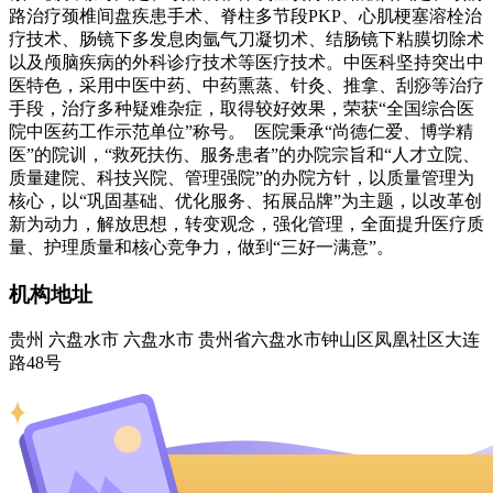
路治疗颈椎间盘疾患手术、脊柱多节段PKP、心肌梗塞溶栓治
疗技术、肠镜下多发息肉氩气刀凝切术、结肠镜下粘膜切除术
以及颅脑疾病的外科诊疗技术等医疗技术。中医科坚持突出中
医特色，采用中医中药、中药熏蒸、针灸、推拿、刮痧等治疗
手段，治疗多种疑难杂症，取得较好效果，荣获“全国综合医
院中医药工作示范单位”称号。 医院秉承“尚德仁爱、博学精
医”的院训，“救死扶伤、服务患者”的办院宗旨和“人才立院、
质量建院、科技兴院、管理强院”的办院方针，以质量管理为
核心，以“巩固基础、优化服务、拓展品牌”为主题，以改革创
新为动力，解放思想，转变观念，强化管理，全面提升医疗质
量、护理质量和核心竞争力，做到“三好一满意”。
机构地址
贵州 六盘水市 六盘水市 贵州省六盘水市钟山区凤凰社区大连
路48号