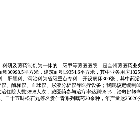
学、科研及藏药制剂为一体的二级甲等藏医医院，是全州藏医药
0998.5平方米，建筑面积19354.6平方米，其中业务用房1
肝胆科、泻治科为省级重点专科；开设病床300张，其中药浴专科
析仪、酶标仪、血球仪、尿液分析仪等医疗设备；我院核定编制80
治住院人数3898人次，藏医药参与治疗率达到96 %，治愈好转率
、二十五味松石丸等名贵仁青系列藏药20余种，年产量达250