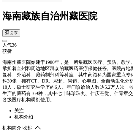
海南藏族自治州藏医院
分享
人气
36
获赞
-
海南州藏医院始建于1980年，是一所集藏医医疗、预防、教
承担着全州和周边地区群众的藏医药医疗保健任务。医院占地面积3
复科、外治科、藏药制剂科等科室，其中药浴科为国家重点专科，
科30张；拥有CT、DR、彩超、胃镜、心电图、全自动生化分
18人，硕士研究生学历的6人。年门诊诊治人数达5.2万人次，收
生产的藏药有169种，其中七十味珍珠丸、仁庆芒觉、仁青章交
各级医疗机构调剂使用。
关注
机构介绍
机构简介
收起