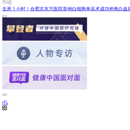
生死 5 小时！合肥京东方医院首例白细胞单采术成功抢救白血