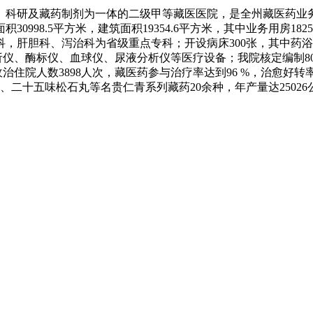
学、科研及藏药制剂为一体的二级甲等藏医医院，是全州藏医药
0998.5平方米，建筑面积19354.6平方米，其中业务用房1
肝胆科、泻治科为省级重点专科；开设病床300张，其中药浴专科
析仪、酶标仪、血球仪、尿液分析仪等医疗设备；我院核定编制80
治住院人数3898人次，藏医药参与治疗率达到96 %，治愈好转率
、二十五味松石丸等名贵仁青系列藏药20余种，年产量达250