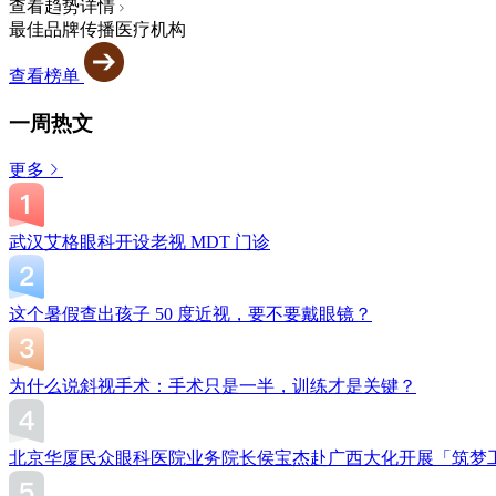
查看趋势详情
最佳品牌传播医疗机构
查看榜单
一周热文
更多
武汉艾格眼科开设老视 MDT 门诊
这个暑假查出孩子 50 度近视，要不要戴眼镜？
为什么说斜视手术：手术只是一半，训练才是关键？
北京华厦民众眼科医院业务院长侯宝杰赴广西大化开展「筑梦