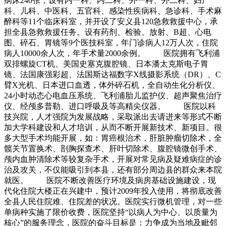
病床240张，设有内一科、内二科、外一科、外二科、妇产
科、儿科、中医科、五官科、感染性疾病科、急诊科、手术麻
醉科等11个临床科室，并开设了安义县120急救救援中心，承
担全县急救救援任务。设有药剂、检验、放射、B超、心电
图、碎石、胃镜等9个医技科室，年门诊病人12万人次，住院
病人10000余人次，年手术量2000余例。 医院拥有飞利浦
双排螺旋CT机、美国史塞克腹腔镜、日本潘太克斯电子胃
镜、法国康强彩超、法国斯达福数字X线摄影系统（DR）、C
臂X光机、日本进口血透，体外碎石机，全自动生化分析仪、
24小时动态心电血压系统、飞利浦胎儿监护仪、超声聚焦治疗
仪、经颅多普勒、进口呼吸及等高精尖仪器。 医院以科
技兴院，人才强院为发展战略，采取派出去请进来等形式不断
加大学科建设和人才培训，从而不断开展新技术、新项目。很
多大型手术均能开展，如：胃癌根治术，肝脏肿瘤切除术，全
髋关节置换术、剖胸探查术、肝叶切除术、腹腔镜微创手术、
颅内血肿清除术等较复杂手术，开展对常见病及疑难病症的诊
治及攻关，不仅能吸引到本县，还有部分周边县的群众来本院
就医。 医院不断改善医疗环境及病房基础设施建设，现
代化住院大楼正在兴建中，预计2009年投入使用，将彻底改善
全县人民住院难、住院差的状况。医院实行微机管理，对一些
单病种实施了限价收费，医院坚持“以病人为中心、以质量为
核心”的服务理念，医院的奋斗目标是：力争成为当地及毗邻