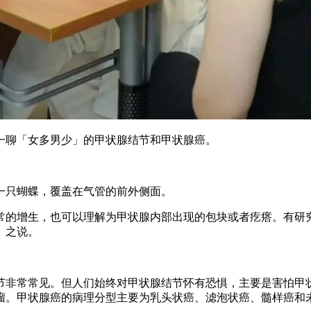
一聊「女多男少」的甲状腺结节和甲状腺癌。
一只蝴蝶，覆盖在气管的前外侧面。
的增生，也可以理解为甲状腺内部出现的包块或者疙瘩。有研究
」之说。
节非常常见。但人们始终对甲状腺结节怀有恐惧，主要是害怕甲
瘤。甲状腺癌的病理分型主要为乳头状癌、滤泡状癌、髓样癌和