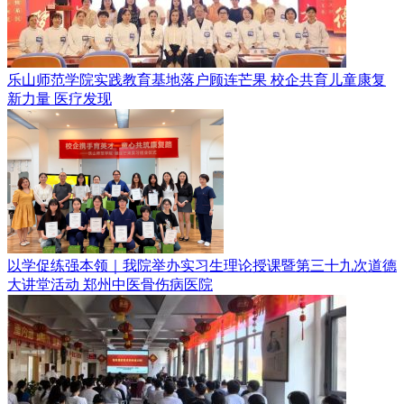
乐山师范学院实践教育基地落户顾连芒果 校企共育儿童康复
新力量
医疗发现
以学促练强本领｜我院举办实习生理论授课暨第三十九次道德
大讲堂活动
郑州中医骨伤病医院