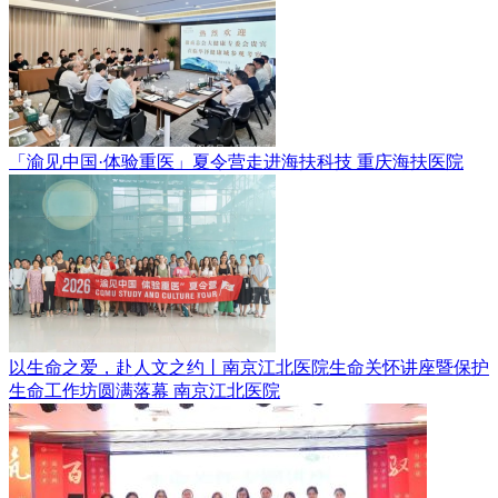
「渝见中国·体验重医」夏令营走进海扶科技
重庆海扶医院
以生命之爱，赴人文之约丨南京江北医院生命关怀讲座暨保护
生命工作坊圆满落幕
南京江北医院