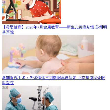
【母婴健康】2026年7月健康教育——新生儿黄疸别慌
苏州明
基医院
暑期近视手术：先读懂这三组数据再做决定
北京华厦民众眼
科医院