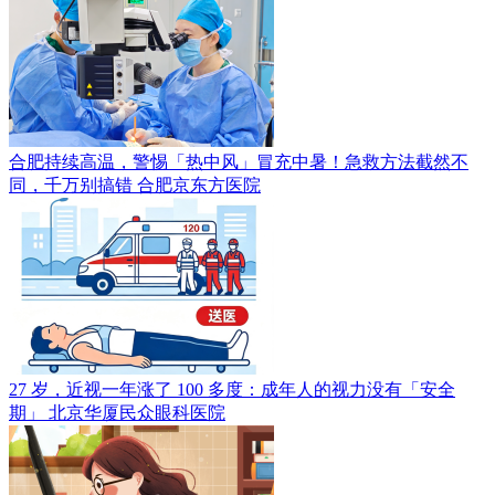
合肥持续高温，警惕「热中风」冒充中暑！急救方法截然不
同，千万别搞错
合肥京东方医院
27 岁，近视一年涨了 100 多度：成年人的视力没有「安全
期」
北京华厦民众眼科医院