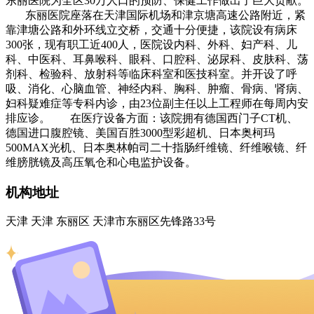
东丽医院为全区30万人口的预防、保健工作做出了巨大贡献。
东丽医院座落在天津国际机场和津京塘高速公路附近，紧
靠津塘公路和外环线立交桥，交通十分便捷，该院设有病床
300张，现有职工近400人，医院设内科、外科、妇产科、儿
科、中医科、耳鼻喉科、眼科、口腔科、泌尿科、皮肤科、荡
剂科、检验科、放射科等临床科室和医技科室。并开设了呼
吸、消化、心脑血管、神经内科、胸科、肿瘤、骨病、肾病、
妇科疑难症等专科内诊，由23位副主任以上工程师在每周内安
排应诊。 在医疗设备方面：该院拥有德国西门子CT机、
德国进口腹腔镜、美国百胜3000型彩超机、日本奥柯玛
500MAX光机、日本奥林帕司二十指肠纤维镜、纤维喉镜、纤
维膀胱镜及高压氧仓和心电监护设备。
机构地址
天津 天津 东丽区 天津市东丽区先锋路33号