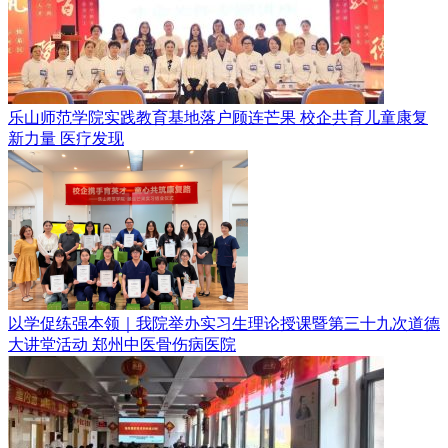
乐山师范学院实践教育基地落户顾连芒果 校企共育儿童康复
新力量
医疗发现
以学促练强本领｜我院举办实习生理论授课暨第三十九次道德
大讲堂活动
郑州中医骨伤病医院