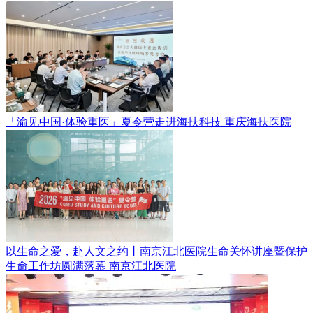
「渝见中国·体验重医」夏令营走进海扶科技
重庆海扶医院
以生命之爱，赴人文之约丨南京江北医院生命关怀讲座暨保护
生命工作坊圆满落幕
南京江北医院