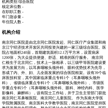
机构类别
综合医院
核定床位数
-
在职职工数
-
年门急诊量
-
年住院人数
-
机构介绍
南京同仁医院是由北京同仁医院发起、同仁医疗产业集团和南
京江宁经济技术开发区共同投资兴建的一家三级综合医院。医
院占地面积240亩，首期建筑面积12.1万平方米，设置病床
1200张，为大众提供便捷、舒适、精准的医疗服务。 南京同
仁根生于北京同仁，技术上一脉相承，以三级甲等医院建设要
求为发展方向，以耳鼻咽喉头颈外科、眼科优势技术为先导，
形成了内、外、妇、儿全面发展的综合医院框架。设有39个临
床医技科室，其中国家临床重点专科1个（耳鼻咽喉头颈外
科）、省级临床重点专科1个（耳鼻咽喉头颈外科）、市级医
学重点专科5个（耳鼻咽喉头颈外科、眼科、神经内科、医学
影像科、麻醉科），设有院士工作站，并于卫生主管部门获批
南京同仁耳鼻喉医院、南京同仁儿童医院。 作为东南大学医
学院附属医院、南京医科大学教学医院，南京同仁医院坚持医