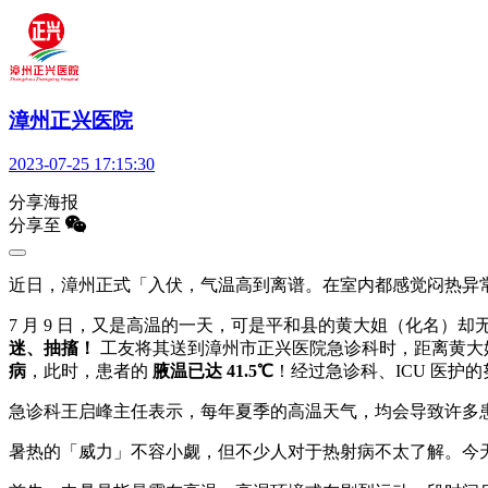
漳州正兴医院
2023-07-25 17:15:30
分享海报
分享至
近日，漳州正式「入伏，气温高到离谱。在室内都感觉闷热异常
7 月 9 日，又是高温的一天，可是平和县的黄大姐（化名）
迷、抽搐！
工友将其送到漳州市正兴医院急诊科时，距离黄大姐
病
，此时，患者的
腋温已达 41.5℃
！经过急诊科、
ICU 医
急诊科王启峰主任表示，每年夏季的高温天气，均会导致许多
暑热的「威力」不容小觑，但不少人对于热射病不太了解。今