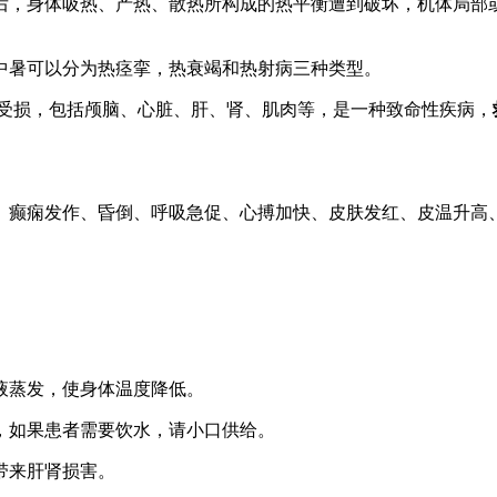
后，身体吸热、产热、散热所构成的热平衡遭到破坏，机体局部
中暑可以分为热痉挛，热衰竭和热射病三种类型。
受损，包括颅脑、心脏、肝、肾、肌肉等，是一种致命性疾病，
困难、癫痫发作、昏倒、呼吸急促、心搏加快、皮肤发红、皮温升
液蒸发，使身体温度降低。
，如果患者需要饮水，请小口供给。
带来肝肾损害。