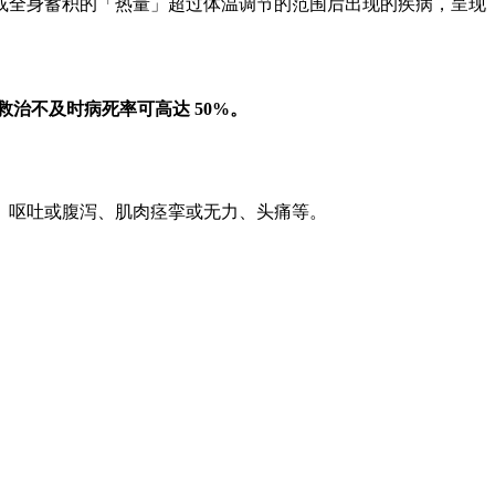
或全身蓄积的「热量」超过体温调节的范围后出现的疾病，呈现
救治不及时病死率可高达 50%。
高、呕吐或腹泻、肌肉痉挛或无力、头痛等。