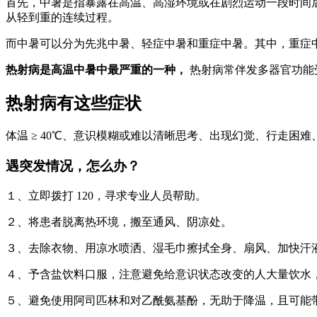
首先，中暑是指暴露在高温、高湿环境或在剧烈运动一段时间
从轻到重的连续过程。
而中暑可以分为先兆中暑、轻症中暑和重症中暑。其中，重症
热射病是高温中暑中最严重的一种，
热射病常伴发多器官功能
热射病有这些症状
体温 ≥ 40℃、意识模糊或难以清晰思考、出现幻觉、行走
遇突发情况，怎么办？
１、立即拨打 120，寻求专业人员帮助。
２、将患者脱离热环境，搬至通风、阴凉处。
３、去除衣物、用凉水喷洒、湿毛巾擦拭全身、扇风、加快汗
４、予含盐饮料口服，注意避免给意识状态改变的人大量饮水
５、避免使用阿司匹林和对乙酰氨基酚，无助于降温，且可能