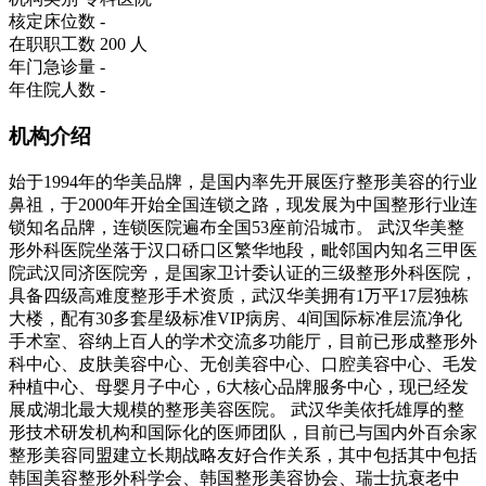
核定床位数
-
在职职工数
200 人
年门急诊量
-
年住院人数
-
机构介绍
始于1994年的华美品牌，是国内率先开展医疗整形美容的行业
鼻祖，于2000年开始全国连锁之路，现发展为中国整形行业连
锁知名品牌，连锁医院遍布全国53座前沿城市。 武汉华美整
形外科医院坐落于汉口硚口区繁华地段，毗邻国内知名三甲医
院武汉同济医院旁，是国家卫计委认证的三级整形外科医院，
具备四级高难度整形手术资质，武汉华美拥有1万平17层独栋
大楼，配有30多套星级标准VIP病房、4间国际标准层流净化
手术室、容纳上百人的学术交流多功能厅，目前已形成整形外
科中心、皮肤美容中心、无创美容中心、口腔美容中心、毛发
种植中心、母婴月子中心，6大核心品牌服务中心，现已经发
展成湖北最大规模的整形美容医院。 武汉华美依托雄厚的整
形技术研发机构和国际化的医师团队，目前已与国内外百余家
整形美容同盟建立长期战略友好合作关系，其中包括其中包括
韩国美容整形外科学会、韩国整形美容协会、瑞士抗衰老中