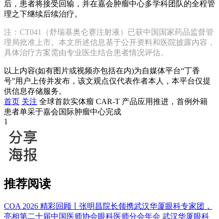
后，患者将接受回输，并在嘉会肿瘤中心多学科团队的全程管
理之下继续后续治疗。
注：CT041（舒瑞基奥仑赛注射液）已获中国国家药品监督管
理局批准上市。本文所述信息基于公开资料和医院披露内容，
具体治疗方案需由专业医生结合患者情况评估。
以上内容(如有图片或视频亦包括在内)为自媒体平台“丁香
号”用户上传并发布，该文观点仅代表作者本人，本平台仅提
供信息存储服务。
首页
关注
全球首款实体瘤 CAR-T 产品应用推进，首例外籍
患者单采于嘉会国际肿瘤中心完成
1
推荐阅读
COA 2026 精彩回顾丨张明昌院长领携武汉华厦眼科专家团，
亮相第二十届中国医师协会眼科医师分会年会
武汉华厦眼科