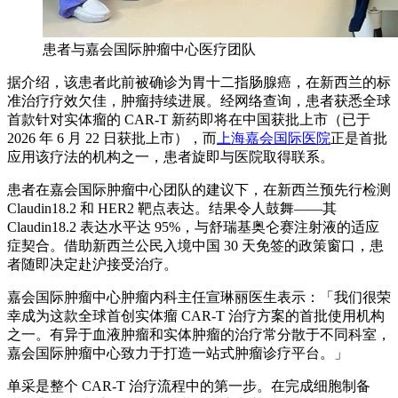
患者与嘉会国际肿瘤中心医疗团队
据介绍，该患者此前被确诊为胃十二指肠腺癌，在新西兰的标
准治疗疗效欠佳，肿瘤持续进展。经网络查询，患者获悉全球
首款针对实体瘤的 CAR-T 新药即将在中国获批上市（已于
2026 年 6 月 22 日获批上市），而
上海嘉会国际医院
正是首批
应用该疗法的机构之一，患者旋即与医院取得联系。
患者在嘉会国际肿瘤中心团队的建议下，在新西兰预先行检测
Claudin18.2 和 HER2 靶点表达。结果令人鼓舞——其
Claudin18.2 表达水平达 95%，与舒瑞基奥仑赛注射液的适应
症契合。借助新西兰公民入境中国 30 天免签的政策窗口，患
者随即决定赴沪接受治疗。
嘉会国际肿瘤中心肿瘤内科主任宣琳丽医生表示：「我们很荣
幸成为这款全球首创实体瘤 CAR-T 治疗方案的首批使用机构
之一。有异于血液肿瘤和实体肿瘤的治疗常分散于不同科室，
嘉会国际肿瘤中心致力于打造一站式肿瘤诊疗平台。」
单采是整个 CAR-T 治疗流程中的第一步。在完成细胞制备