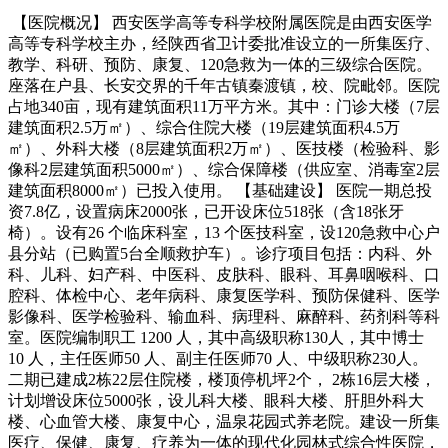
【医院概况】 西安医学高等专科学校附属医院是由西安医学
高等专科学校主办，经陕西省卫计委批准设立的一所集医疗、
教学、科研、预防、康复、120急救为一体的三级综合医院。
座落在户县、长安交界的千年古镇秦渡镇，校、院毗邻。医院
占地340亩，现有建筑面积11万平方米。其中：门诊大楼（7层
建筑面积2.5万㎡）、综合住院大楼（19层建筑面积4.5万
㎡）、外科大楼（8层建筑面积2万㎡）、医技楼（检验科、影
像科2层建筑面积5000㎡）、综合保障楼（供应室、消毒室2层
建筑面积8000㎡）已投入使用。 【基础建设】 医院一期总投
资7.8亿，设置病床2000张，已开设床位518张（含18张牙
椅）。设有26 个临床科室，13 个医技科室，设120急救中心户
县分站（已购置5台全顺救护车）。诊疗项目包括：内科、外
科、儿科、妇产科、中医科、皮肤科、眼科、耳鼻咽喉科、口
腔科、体检中心、老年病科、康复医学科、预防保健科、医学
影像科、医学检验科、输血科、病理科、麻醉科、药剂科等科
室。医院编制职工 1200 人，其中高级职称130人，其中博士
10 人，主任医师50 人、副主任医师70 人、中级职称230人。
二期已建成2栋22层住院楼，楼顶停机坪2个， 2栋16层大楼，
计划增设床位5000张，设儿科大楼、眼科大楼、肝胆外科大
楼、心血管大楼、康复中心，温泉花园式养老院。建设一所集
医疗、保健、康复、疗养为一体的现代化园林式综合性医院，