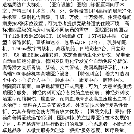
造福周边广大群众。 【医疗设施】 医院门诊配置两间手术
室，产科三间手术室，内、外、骨科设置14间高端的层流净化
手术室，级别包含百级、千级、万级、十万级等。住院楼每间
病房按2张床位设置，可为患者提供宽敞舒适的住院环境，高
标准四星级的病房可满足不同病员的需求。 医院配有德国西
门子128排双源256层CT、16层螺旋 CT、1.5T核磁共振、C臂
型血管造影机、直线加速器、悬吊式DR（2台）、乳腺钼靶
机、1250ma数字胃肠机、高压氧舱、四维彩超3台、日立彩
超、飞利浦iEElite四维彩超、东芝全自动生化分析仪、光电全
自动血细胞分析仪、德国罗氏电化学发光全自动免疫分析仪、
宾得潘太克斯胃镜、肠镜、支气管镜、美国鸟牌呼吸机、GE
高端7900麻醉机等高端医疗设备。 【特色科室】 着力打造四
个中心：心脏介入中心、肿瘤中心、康复中心、腔镜中心。
我院高压氧室、血液透析室已正式启用，可为广大患者提供优
质医疗服务。 神经内科可治疗各类脑血管疾病； 神经外科收
治重型颅脑损伤、脑血管、颅内血肿清除及高血压脑出血等手
术治疗； 骨科在人工关节置换术、外支架技术治疗复杂性骨
折、尤其在脊柱创伤方面有较大优势； 【医院文化】 秉持“怀
德尚善博爱致远”的院训，医院时刻关注世界医疗技术发展的
方向，并严格遵守卫生行政部门的规定，心系患者，不断追求
卓越品质，以微笑服务为理念，狠抓“服务态度、医疗质量、