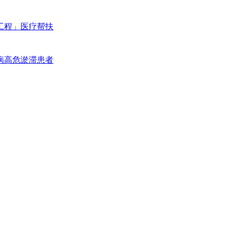
工程」医疗帮扶
病高危淤滞患者