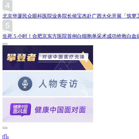
北京华厦民众眼科医院业务院长侯宝杰赴广西大化开展「筑梦
生死 5 小时！合肥京东方医院首例白细胞单采术成功抢救白血