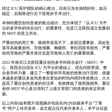
经过 ICU 医护团队的精心救治，目前王先生病情好转，血压
稳定，后期将进行右下肢骨折手术治疗。
本例特重型创伤患者的救治成功，充分体现了「以 ICU 为平
台的多学科的综合治疗」的重要性，也是江北医院成立危重创
伤 MDT 的意义所在。
严重创伤的死亡率、致残率居高不下，多因交通事故、高处坠
落等高能量损伤，导致颅脑、胸腹部、脊柱四肢等损伤，严重
创伤导致的严重并发症也是导致病人死亡的重要因素。
2022 年南京江北医院重症创伤多学科联合诊疗（MDT）中
心，医院在以综合 ICU 为平台的基础上，优化内部资源、整
合各学科力量，建立了一整套科学高效的抢救治疗流程，使越
来越多的重症多发伤患者在更短的时间内得到有效救治，大大
提高了重症创伤患者的存活率，有效降低了致死致残率。重症
创伤 MDT 中心多次得到了上级主管部门和患者的肯定和表
扬。
以上内容(如有图片或视频亦包括在内)为自媒体平台“丁香
号”用户上传并发布，该文观点仅代表作者本人，本平台仅提