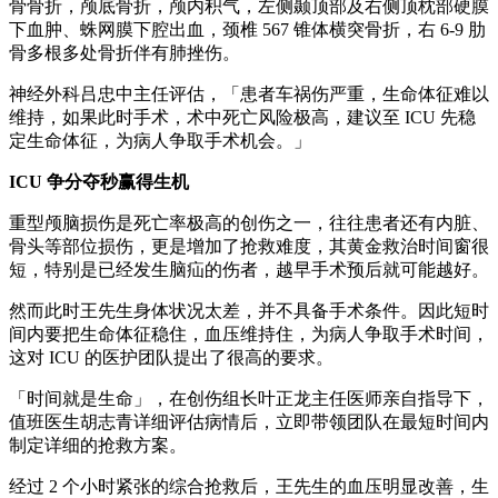
骨骨折，颅底骨折，颅内积气，左侧颞顶部及右侧顶枕部硬膜
下血肿、蛛网膜下腔出血，颈椎 567 锥体横突骨折，右 6-9 肋
骨多根多处骨折伴有肺挫伤。
神经外科吕忠中主任评估，「患者车祸伤严重，生命体征难以
维持，如果此时手术，术中死亡风险极高，建议至 ICU 先稳
定生命体征，为病人争取手术机会。」
ICU 争分夺秒赢得生机
重型颅脑损伤是死亡率极高的创伤之一，往往患者还有内脏、
骨头等部位损伤，更是增加了抢救难度，其黄金救治时间窗很
短，特别是已经发生脑疝的伤者，越早手术预后就可能越好。
然而此时王先生身体状况太差，并不具备手术条件。因此短时
间内要把生命体征稳住，血压维持住，为病人争取手术时间，
这对 ICU 的医护团队提出了很高的要求。
「时间就是生命」，在创伤组长叶正龙主任医师亲自指导下，
值班医生胡志青详细评估病情后，立即带领团队在最短时间内
制定详细的抢救方案。
经过 2 个小时紧张的综合抢救后，王先生的血压明显改善，生