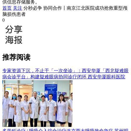
供信息存储服务。
首页
关注
分秒必争 协同合作丨南京江北医院成功抢救重型颅
脑损伤患者
0
推荐阅读
专家资源下沉，不止于「一次坐诊」：西安华厦「西北疑难眼
病会诊平台」构建疑难眼病协同诊疗闭环
西安华厦眼科医院
多学科诊疗 | 呼吸介入综合治疗连克两大呼吸致命急症
苏州明