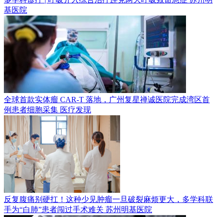
基医院
全球首款实体瘤 CAR-T 落地，广州复星禅诚医院完成湾区首
例患者细胞采集
医疗发现
反复腹痛别硬扛！这种少见肿瘤一旦破裂麻烦更大，多学科联
手为“白肺”患者闯过手术难关
苏州明基医院