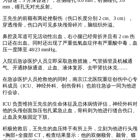
为昏迷，3 分深昏迷）；左侧瞳孔 6.0 mm，右侧瞳孔 5.0
mm，瞳孔无对光反射。
王先生的前额有两处挫裂伤（伤口长度分别 2 cm、3 cm），
穿透颅骨，伤口内可见多块颅骨碎片，脑组织外溢。
鼻腔及耳道可见活动性出血，右小腿已经骨折并且有 2 cm 伤
口还在出血。同时还出现了严重低氧血症伴有严重酸中毒，血
压一度降至 48/23 mmHg。
入院后急诊医护人员立即采取急救措施，气管插管及机械通
气、开通静脉通道、止血、液体复苏、去甲肾抗休克……
在急诊医护人员抢救他的同时，南京江北医院重症创伤中心专
科成员（ICU、神经外科、创伤骨科）也前往急诊一同为他进
行会诊。
ICU 负责维持王先生的生命体征及总体病情评估，神经外科对
他的头颅创面加压包扎紧急止血，骨科则为他进行缝合伤口、
止血及夹板固定下肢。
积极抢救后，王先生的血压终于有所上升，立刻为他进行头颅
+胸部+全腹部 CT，检查结果显示：他的双侧额骨、颞骨、蝶