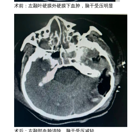
术前：左颞叶硬膜外硬膜下血肿，脑干受压明显
术后：左颞部血肿清除，脑干受压减轻