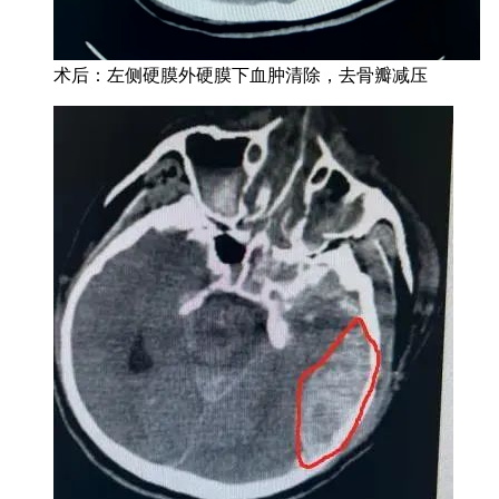
术后：左侧硬膜外硬膜下血肿清除，去骨瓣减压