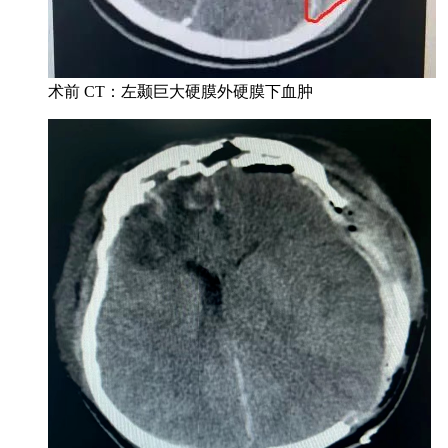
术前 CT：左颞巨大硬膜外硬膜下血肿