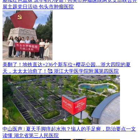
赓续红色血脉 筑牢初心使命 | 包头市肿瘤医院两党支部联合开
展主题党日活动
包头市肿瘤医院
美翻了！地铁直达+236个新车位+樱花公园…浙大四院的夏
天，太太太治愈了！🥰
浙江大学医学院附属第四医院
中山医声 | 夏天手脚痒起水泡？恼人的手足癣，防治要点一文
读懂
湖北省第三人民医院