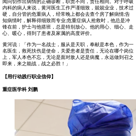
闻问切作出病情的正确诊断，职责不同，责任相同。对于呼吸
内科的病人来说，黄河医生工作严谨细致，兢兢业业，技术过
硬，自分管的危重病人，经常晚上都会去查个房了解病情;告
知病情时，解释得细致而专业;危重症病人抢救时，他总是冲
锋在前，护士与他搭班，总是特别放心。他的用心、细心、走
心、暖心，得到了患者及家属的高度评价。
黄河说：「作为一名战士，服从是天职，奉献是本色，作为一
名医生，救死扶伤是使命，关爱患者是责任，无论在哪个岗位
上，军人本色不忘，无论是面对敌人还是病魔，永远做到召之
即来，来之能战，战之必胜！」
【用行动践行职业信仰】
重症医学科 刘鹏