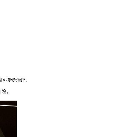
病区接受治疗。
凶险。