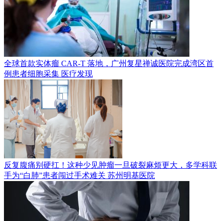
全球首款实体瘤 CAR-T 落地，广州复星禅诚医院完成湾区首
例患者细胞采集
医疗发现
反复腹痛别硬扛！这种少见肿瘤一旦破裂麻烦更大，多学科联
手为“白肺”患者闯过手术难关
苏州明基医院