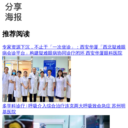
推荐阅读
专家资源下沉，不止于「一次坐诊」：西安华厦「西北疑难眼
病会诊平台」构建疑难眼病协同诊疗闭环
西安华厦眼科医院
多学科诊疗 | 呼吸介入综合治疗连克两大呼吸致命急症
苏州明
基医院