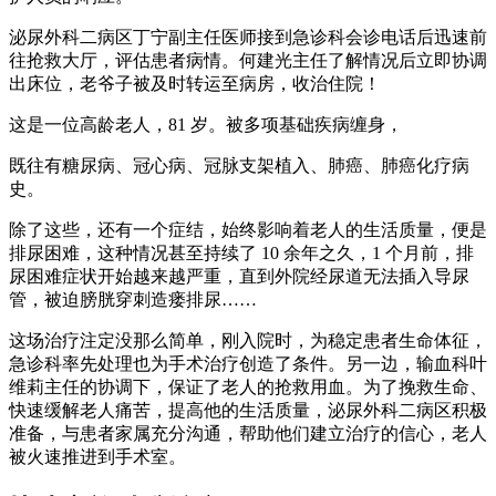
泌尿外科二病区丁宁副主任医师接到急诊科会诊电话后迅速前
往抢救大厅，评估患者病情。何建光主任了解情况后立即协调
出床位，老爷子被及时转运至病房，收治住院！
这是一位高龄老人，81 岁。被多项基础疾病缠身，
既往有糖尿病、冠心病、冠脉支架植入、肺癌、肺癌化疗病
史。
除了这些，还有一个症结，始终影响着老人的生活质量，便是
排尿困难，这种情况甚至持续了 10 余年之久，1 个月前，排
尿困难症状开始越来越严重，直到外院经尿道无法插入导尿
管，被迫膀胱穿刺造瘘排尿……
这场治疗注定没那么简单，刚入院时，为稳定患者生命体征，
急诊科率先处理也为手术治疗创造了条件。另一边，输血科叶
维莉主任的协调下，保证了老人的抢救用血。为了挽救生命、
快速缓解老人痛苦，提高他的生活质量，泌尿外科二病区积极
准备，与患者家属充分沟通，帮助他们建立治疗的信心，老人
被火速推进到手术室。