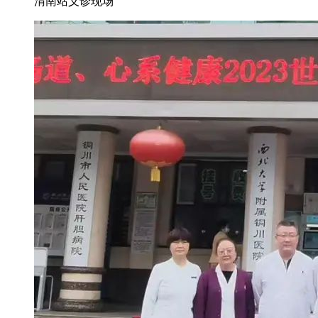
渭南站义诊现场