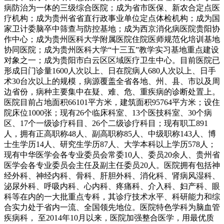
病防治为一体的三级综合医院；成为省市医保、新农合定点医
疗机构；成为贵州省省直行政事业单位定点体检机构；成为国
家卫计委脑卒中筛查与防控基地；成为西京消化病医院贵阳协
作中心；成为贵州医科大学附属医院住院医师规范化培训基地
协同医院；成为贵州医科大学“十三五”教学实习基地重点建设
对象之一；成为贵阳市白云区区域医疗卫生中心。目前医院已
形成日门诊量1600人次以上、日在院病人680人次以上、日手
术30台次以上的规模，病源覆盖全省各地、州、县、市以及周
边省份，病种主要集中在疑、难、危、重疾病的诊断处置上。
医院目前占地面积66101平方米，建筑面积95764平方米；设住
院床位1000张；现有26个临床科室、13个医技科室、30个病
区、17个一级诊疗科目、26个二级诊疗科目；现有职工891
人，拥有正高职称48人、副高职称85人、中级职称143人、博
士生学历14人、研究生学历87人、大学本科以上学历578人；
现有中华医学会各专业委员会常委10人、委员20余人、贵州省
医学会各专业委员会主任及副主任委员20人。医院拥有包括神
经外科、神经内科、骨科、肝胆外科、消化科、肾病风湿科、
泌尿外科、呼吸内科、心内科、疼痛科、介入科、妇产科、眼
科等在内的一大批重点专科，其诊疗技术水平、科研能力和综
合实力处于省内一流、全国领先地位。医院特色学科为脑血管
疾病科， 至2014年10月以来，医院加强整合医学，用最优质