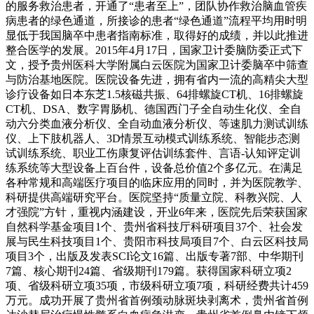
的服务救治患者，开通了“患者至上”，团队协作救治脑血管疾
病患者的绿色通道，所接诊的患者“绿色通道”流程平均用时明
显低于我国脑卒中患者指南标准，取得好的成绩，并以此推进
整合医学的发展。2015年4月17日，国家卫计委脑防委正式下
文，授予贵州医科大学附属白云医院为国家卫计委脑卒中筛查
与防治基地医院。医院设备先进，拥有省内一流的高精尖大型
诊疗设备如日本东芝1.5核磁共振、64排螺旋CT机、16排螺旋
CT机、DSA、数字胃肠机、德国西门子全自动生化仪、全自
动六分类血液分析仪、全自动血液分析仪、等速肌力测试训练
仪、上下肢机器人、3D情景互动模式训练系统、智能步态测
试训练系统、职业工伤康复评估训练套件、言语-认知评定训
练系统等大型设备上百台件，设备总价值2个多亿元。在满足
各种常规和高端医疗项目的临床应用的同时，并为医院教学、
科研提供高端研究平台。医院坚持“质量立院、科教兴院、人
才强院”方针，重视内涵建设，开业6年来，医院先后荣获国家
自然科学基金项目1个、贵州省科技厅科研项目37个、社会发
展与民生科技项目1个、贵阳市科技局项目7个、白云区科技局
项目3个，出版及发表SCI论文16篇、出版专著7部、中华期刊
7篇、核心期刊24篇、省级期刊179篇。获得国家科研立项2
项、省级科研立项35项，市级科研立项7项，科研经费共计459
万元。成功开展了贵州省首例颈动脉斑块剥离术，贵州省首例