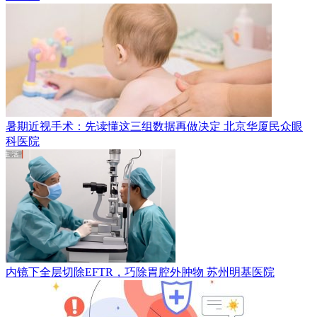
暑期近视手术：先读懂这三组数据再做决定
北京华厦民众眼
科医院
内镜下全层切除EFTR，巧除胃腔外肿物
苏州明基医院