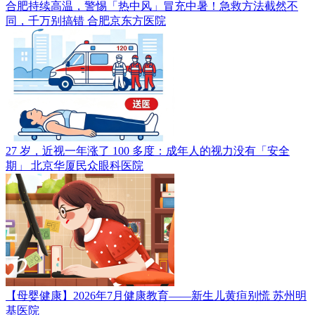
合肥持续高温，警惕「热中风」冒充中暑！急救方法截然不
同，千万别搞错
合肥京东方医院
27 岁，近视一年涨了 100 多度：成年人的视力没有「安全
期」
北京华厦民众眼科医院
【母婴健康】2026年7月健康教育——新生儿黄疸别慌
苏州明
基医院