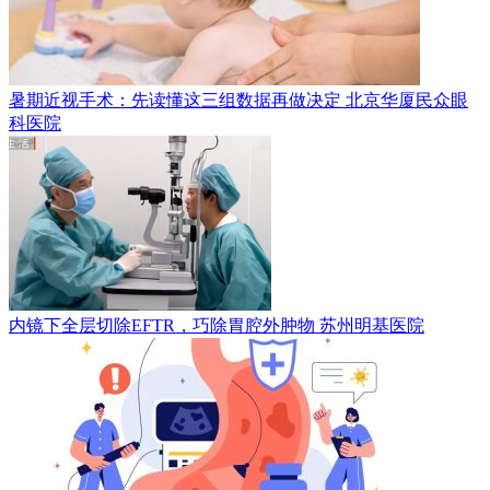
暑期近视手术：先读懂这三组数据再做决定
北京华厦民众眼
科医院
内镜下全层切除EFTR，巧除胃腔外肿物
苏州明基医院