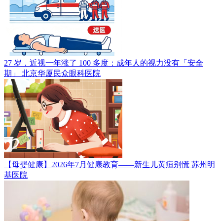
27 岁，近视一年涨了 100 多度：成年人的视力没有「安全
期」
北京华厦民众眼科医院
【母婴健康】2026年7月健康教育——新生儿黄疸别慌
苏州明
基医院