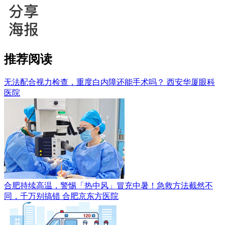
推荐阅读
无法配合视力检查，重度白内障还能手术吗？
西安华厦眼科
医院
合肥持续高温，警惕「热中风」冒充中暑！急救方法截然不
同，千万别搞错
合肥京东方医院