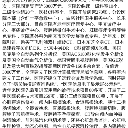
急诊人次1万余人次，出院病员9000多人次，年手术4000余台
次，医院固定资产近5000万元。 医院设临床一级科室10个、
二级专业组20个、医技6科室个、医院开放病床270张，分设医
院本部（含红十字急救中心）、白塔社区卫生服务中心、长乐
分院三大部分。目前医院有老年医疗康复中心、甲亢诊疗中
心、疼痛诊疗中心、腹腔镜微创手术中心、肛肠痔瘘专科等特
色专科，医院普外科为南充市医学发展重点专科。近年来，医
院引进、购买了飞利浦双排螺旋CT、日本东芝全身CT、日本
岛津数字X光机DR、北京中兴DR、C型臂高频X光机、美国
贝克曼全自动系列化分析仪、美国ACS180型化学发生分析仪
及美国全自动血气分析仪、德国劳腾电视腹腔镜、美国GE彩
超及意大利百胜彩超等高新医疗设备160多余台套，价值近
3000万元，全院建立了医院计算机管理局域信息网，各科室均
建立了工作站。医院还建立了远程会诊及教学系统。同时还建
立了“病员触摸屏查询系统”、“医院信息电子显示屏公示栏”。
近年来医院先后引进应用新的诊疗技术项目80多项，开展了二
甲医院必备技术项目259项，部分三级医院项目68项，开展了
心脏穿通伤修补、颅内肿瘤摘除术、食道癌根治术、胰十二指
肠切除术、全髋置换术、直肠癌根治术、腹腔镜胆囊切除、腹
腔镜子宫肌瘤手术、腹腔镜不孕症探查、CT导向颅内血肿微
创清除术、前列腺汽化电切术等，还将心脏急救监护、心脏电
生理检查、动态心电图、急性心肌梗死溶栓治疗、鼻内窥镜检