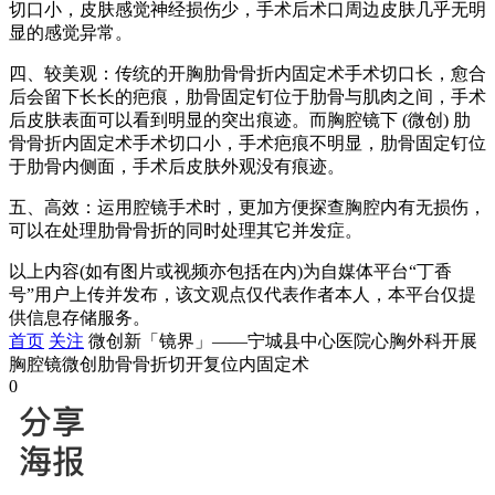
切口小，皮肤感觉神经损伤少，手术后术口周边皮肤几乎无明
显的感觉异常。
四、较美观：传统的开胸肋骨骨折内固定术手术切口长，愈合
后会留下长长的疤痕，肋骨固定钉位于肋骨与肌肉之间，手术
后皮肤表面可以看到明显的突出痕迹。而胸腔镜下 (微创) 肋
骨骨折内固定术手术切口小，手术疤痕不明显，肋骨固定钉位
于肋骨内侧面，手术后皮肤外观没有痕迹。
五、高效：运用腔镜手术时，更加方便探查胸腔内有无损伤，
可以在处理肋骨骨折的同时处理其它并发症。
以上内容(如有图片或视频亦包括在内)为自媒体平台“丁香
号”用户上传并发布，该文观点仅代表作者本人，本平台仅提
供信息存储服务。
首页
关注
微创新「镜界」——宁城县中心医院心胸外科开展
胸腔镜微创肋骨骨折切开复位内固定术
0