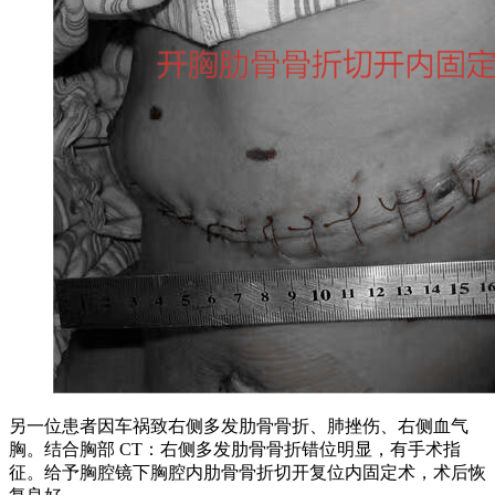
另一位患者因车祸致右侧多发肋骨骨折、肺挫伤、右侧血气
胸。结合胸部 CT：右侧多发肋骨骨折错位明显，有手术指
征。给予胸腔镜下胸腔内肋骨骨折切开复位内固定术，术后恢