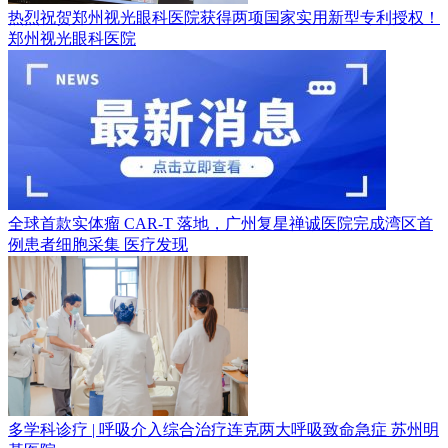
热烈祝贺郑州视光眼科医院获得两项国家实用新型专利授权！
郑州视光眼科医院
全球首款实体瘤 CAR-T 落地，广州复星禅诚医院完成湾区首
例患者细胞采集
医疗发现
多学科诊疗 | 呼吸介入综合治疗连克两大呼吸致命急症
苏州明