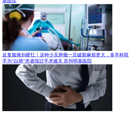
基医院
反复腹痛别硬扛！这种少见肿瘤一旦破裂麻烦更大，多学科联
手为“白肺”患者闯过手术难关
苏州明基医院