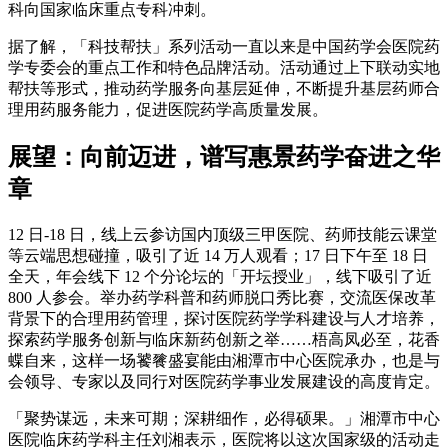
科向国家临床重点专科冲刺。
据了解，「科技帮扶」系列活动一直以来是中国药学会医院药
学专委会的重点工作和特色品牌活动。活动通过上下联动实地
帮扶等形式，推动药学服务向基层延伸，不断提升基层药师合
理用药服务能力，促进医院药学高质量发展。
展望：向前迈进，谱写惠景药学奋进之华
章
12 日-18 日，线上云参访国内顶级三甲医院、药师技能云课堂
等云端思想碰撞，吸引了近 14 万人观看；17 日下午至 18 日
全天，年会线下 12 个分论坛的「开坛授业」，线下吸引了近
800 人参会。举办药学科普和药师脱口秀比赛，交流医保改革
背景下的合理用药管理，探讨医院药学学科建设与人才培养，
探索药学服务创新与临床新药创新之举……梧高凤必至，花香
蝶自来，这样一场饕餮盛宴能由湘潭市中心医院承办，也是与
会领导、专家以及同行对医院药学事业发展建设的高度肯定。
「聚势谋远，未来可期；深耕细作，必得硕果。」湘潭市中心
医院临床药学科主任刘湘表示，医院将以这次国家级的活动走