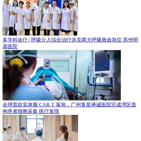
多学科诊疗 | 呼吸介入综合治疗连克两大呼吸致命急症
苏州明
基医院
全球首款实体瘤 CAR-T 落地，广州复星禅诚医院完成湾区首
例患者细胞采集
医疗发现