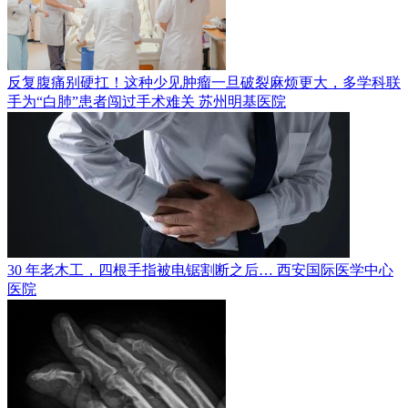
反复腹痛别硬扛！这种少见肿瘤一旦破裂麻烦更大，多学科联
手为“白肺”患者闯过手术难关
苏州明基医院
30 年老木工，四根手指被电锯割断之后…
西安国际医学中心
医院