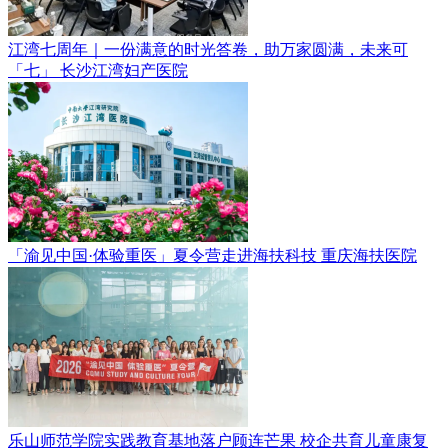
江湾七周年｜一份满意的时光答卷，助万家圆满，未来可
「七」
长沙江湾妇产医院
「渝见中国·体验重医」夏令营走进海扶科技
重庆海扶医院
乐山师范学院实践教育基地落户顾连芒果 校企共育儿童康复